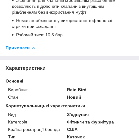
З'єднання для клапанів із зовнішнім різьбленням
дозволяють підключати клапани з внутрішнім
різьбленням без використання муфт
Немає необхідності у використанні тефлонової
стрічки при складанні
Робочий тиск: 10,5 бар
Приховати
Характеристики
Основні
Виробник
Rain Bird
Стан
Новий
Користувальницькі характеристики
Вид
З'єднувач
Категорія
Фітинги та фурнітура
Країна реєстрації бренда
США
Тип
Куточок