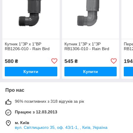
Кутник 1"ЗР х 1"ВР
Кутник 1"ЗР х 1"ЗР
Пере
RB1206-010 - Rain Bird
RB1306-010 - Rain Bird
RB12
580
545
194
₴
₴
Купити
Купити
Про нас
96% позитивних з 318 відгуків за рік
Працює з 12.03.2013
м. Київ
вул. Світлицького 35, оф. 43/1-1, , Київ, Україна