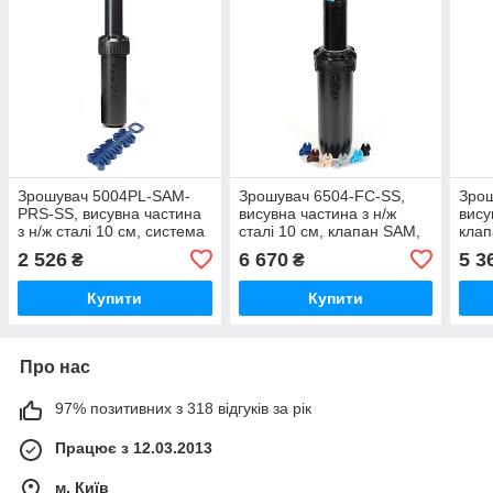
Зрошувач 5004PL-SAM-
Зрошувач 6504-FC-SS,
Зрош
PRS-SS, висувна частина
висувна частина з н/ж
вису
з н/ж сталі 10 см, система
сталі 10 см, клапан SAM,
клап
SCT, регулятор PRS, SAM
система Memory Arc,
Memo
2 526
6 670
5 3
₴
₴
клапан - Rain Bird
круговий - Rain Bird
Купити
Купити
Про нас
97% позитивних з 318 відгуків за рік
Працює з 12.03.2013
м. Київ