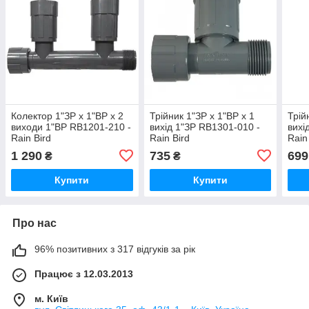
Колектор 1"ЗР х 1"ВР х 2
Трійник 1"ЗР х 1"ВР х 1
Трій
виходи 1"ВР RB1201-210 -
вихід 1"ЗР RB1301-010 -
вихі
Rain Bird
Rain Bird
Rain
1 290
735
699
₴
₴
Купити
Купити
Про нас
96% позитивних з 317 відгуків за рік
Працює з 12.03.2013
м. Київ