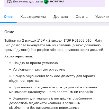
Доступна доставка
Опис
Характеристики
Доставка
Оплата
Умови п
Опис
Трійник на 2 виходи 1"ВР х 2 виходи 1"ВР RB1303-010 - Rain
Bird,дозволяє виконувати заміну клапанів (різною довжиною
прямої ділянки) без розрізів або встановлення нових деталей.
Характеристики
:
Швидка та проста установка
Усі з'єднання затягуються вручну
Кільцеві ущільнення великого діаметру для гарантії
відсутності протікання
Оригінальна розсувна конструкція для забезпечення
можливості налаштування та простої зміни клапанів
З'єднання для клапанів із внутрішнім різьбленням
дозволяють підключати клапани із зовнішнім
різьбленням без використання перехідників