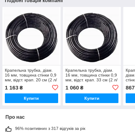
Подібні товари компанії
Крапельна трубка, діам.
Крапельна трубка, діам.
Крап
16 мм, товщина стінки 0,9
16 мм, товщина стінки 0,9
діам
мм, відст. крап. 20 см (2 л/
мм, відст. крап. 33 см (2 л/
стін
г), бухта 100 м - Україна
г), бухта 100 м - Україна
- Ук
1 163
1 060
867
₴
₴
Купити
Купити
Про нас
96% позитивних з 317 відгуків за рік