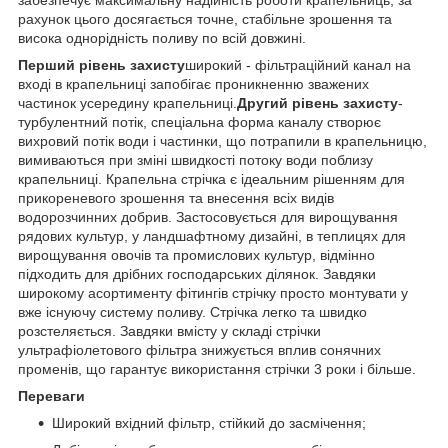
рахунок цього досягається точне, стабільне зрошення та
висока однорідність поливу по всій довжині.
Перший рівень захисту
широкий - фільтраційний канал на
вході в крапельниці запобігає проникненню зважених
частинок усередину крапельниці.
Другий рівень захисту
-
турбулентний потік, спеціальна форма каналу створює
вихровий потік води і частинки, що потрапили в крапельницю,
вимиваються при зміні швидкості потоку води поблизу
крапельниці. Крапельна стрічка є ідеальним рішенням для
прикореневого зрошення та внесення всіх видів
водорозчинних добрив. Застосовується для вирощування
рядових культур, у ландшафтному дизайні, в теплицях для
вирощування овочів та промислових культур, відмінно
підходить для дрібних господарських ділянок. Завдяки
широкому асортименту фітингів стрічку просто монтувати у
вже існуючу систему поливу. Стрічка легко та швидко
розстеляється. Завдяки вмісту у складі стрічки
ультрафіолетового фільтра знижується вплив сонячних
променів, що гарантує використання стрічки 3 роки і більше.
Переваги
Широкий вхідний фільтр, стійкий до засмічення;