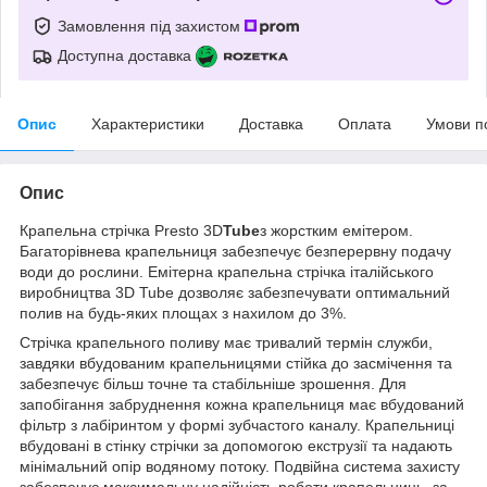
Замовлення під захистом
Доступна доставка
Опис
Характеристики
Доставка
Оплата
Умови п
Опис
Крапельна стрічка Presto 3D
Tube
з жорстким емітером.
Багаторівнева крапельниця забезпечує безперервну подачу
води до рослини. Емітерна крапельна стрічка італійського
виробництва 3D Tube дозволяє забезпечувати оптимальний
полив на будь-яких площах з нахилом до 3%.
Стрічка крапельного поливу має тривалий термін служби,
завдяки вбудованим крапельницями стійка до засмічення та
забезпечує більш точне та стабільніше зрошення. Для
запобігання забруднення кожна крапельниця має вбудований
фільтр з лабіринтом у формі зубчастого каналу. Крапельниці
вбудовані в стінку стрічки за допомогою екструзії та надають
мінімальний опір водяному потоку. Подвійна система захисту
забезпечує максимальну надійність роботи крапельниць, за