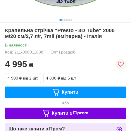
Крапельна стрічка "Presto - 3D Tube" 2000
м/20 см/2,7 л/г, 7mil (емітерна) - Італія
В наявності
Код: 211-000011838
Опт і роздріб
4 995
₴
4 900 ₴
від 2 шт.
4 800 ₴
від 5 шт.
Купити
або
Купити з
Що таке купити з Пром?