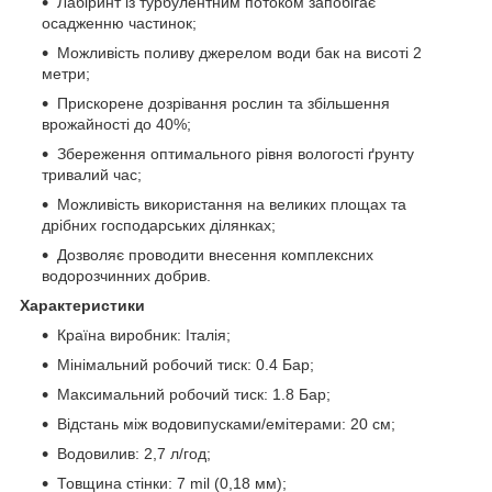
Лабіринт із турбулентним потоком запобігає
осадженню частинок;
Можливість поливу джерелом води бак на висоті 2
метри;
Прискорене дозрівання рослин та збільшення
врожайності до 40%;
Збереження оптимального рівня вологості ґрунту
тривалий час;
Можливість використання на великих площах та
дрібних господарських ділянках;
Дозволяє проводити внесення комплексних
водорозчинних добрив.
Характеристики
Країна виробник: Італія;
Мінімальний робочий тиск: 0.4 Бар;
Максимальний робочий тиск: 1.8 Бар;
Відстань між водовипусками/емітерами: 20 см;
Водовилив: 2,7 л/год;
Товщина стінки: 7 mil (0,18 мм);