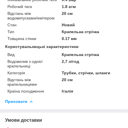
Робочий тиск
1.8 атм
Відстань між
20 см
водовипусками/емітером
Стан
Новий
Тип
Крапельна стрічка
Товщина стінки
0.17 мм
Користувальницькі характеристики
Вид
Крапельна стрічка
Водовилив з однієї
2,7 л/год
крапельниці
Категорія
Трубки, стрічки, шланги
Відстань між
20 см
крапельницями
Країна походження
Італія
Приховати
Умови доставки