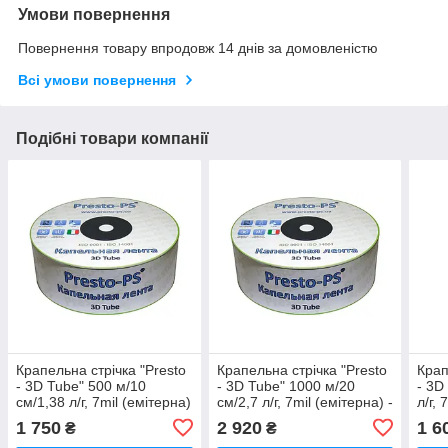
Умови повернення
Повернення товару впродовж 14 днів за домовленістю
Всі умови повернення
Подібні товари компанії
Крапельна стрічка "Presto
Крапельна стрічка "Presto
Крап
- 3D Tube" 500 м/10
- 3D Tube" 1000 м/20
- 3D
см/1,38 л/г, 7mil (емітерна)
см/2,7 л/г, 7mil (емітерна) -
л/г, 
- Італія
Італія
1 750
2 920
1 6
₴
₴