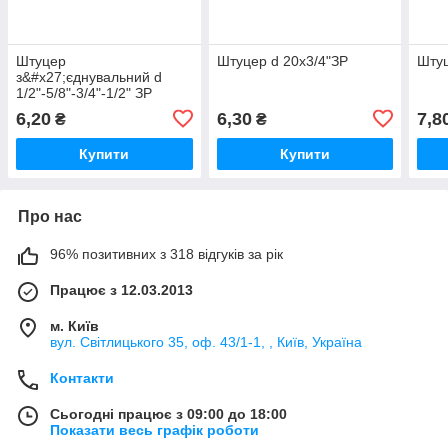
Штуцер
Штуцер d 20х3/4"ЗР
Штуц
з&#x27;єднувальний d
1/2"-5/8"-3/4"-1/2" ЗР
6,20
6,30
7,8
₴
₴
Купити
Купити
Про нас
96% позитивних з 318 відгуків за рік
Працює з 12.03.2013
м. Київ
вул. Світлицького 35, оф. 43/1-1, , Київ, Україна
Контакти
Сьогодні працює з 09:00 до 18:00
Показати весь графік роботи