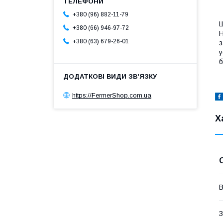
+380 (96) 882-11-79
Ш
+380 (66) 946-97-72
H
+380 (63) 679-26-01
з
у
б
https://FermerShop.com.ua
Х
В
З