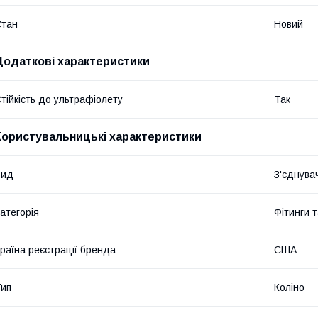
Стан
Новий
Додаткові характеристики
тійкість до ультрафіолету
Так
Користувальницькі характеристики
Вид
З'єднува
атегорія
Фітинги 
раїна реєстрації бренда
США
ип
Коліно