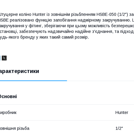
туцерне коліно Hunter із зовнішнім різьбленням HSBE-050 (1/2") з
SBE реалізовано функцію запобігання надмірному закручуванню. Ц
акручування у фітинг, зберігаючи при цьому можливість безперешк
становці, забезпечують надзвичайно надійне з'єднання, та підхо
удь-якого бренду у яких такий самий розмір.
арактеристики
Основні
иробник
Hunter
овнішня різьба
1/2"