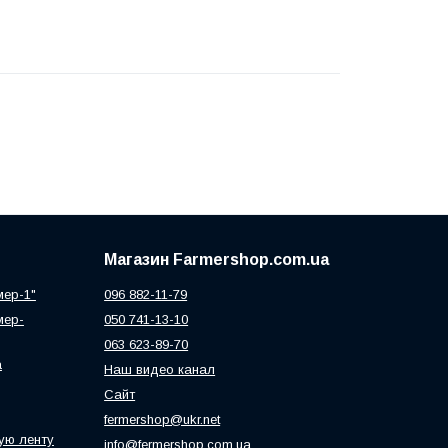
Магазин Farmershop.com.ua
мер-1"
096 882-11-79
мер-
050 741-13-10
063 623-89-70
а
Наш видео канал
Сайт
fermershop@ukr.net
ую ленту
info@fermershop.com.ua