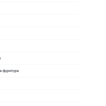
ч
та фурнітура