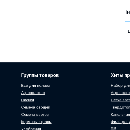
І
Ц
Группы товаров
Хиты п
Все для полива
Набор для
Агроволокно
Агроволок
Пленки
Сетка зат
Семена овощей
Твердотоп
Семена цветов
Капельная
Кормовые травы
Фильтраци
мм
Удобрения