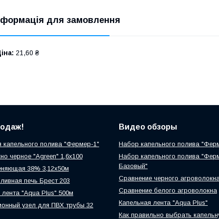
нформація для замовлення
іна:
21,60 ₴
родаж!
Видео обзоры
 капельного полива "Фермер-1"
Набор капельного полива "Фер
но черное "Agreen" 1,6х100
Набор капельного полива "Фер
Базовый"
еняющая 38% 3,12х50м
Сравнение черного агроволокн
ливная печь Брест 203
Сравнение белого агроволокна
 лента "Aqua Plus" 500м
Капельная лента "Aqua Plus"
онный узел для ПВХ трубы 32
Как правильно выбрать капельн