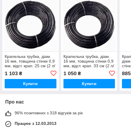
Крапельна трубка, діам.
Крапельна трубка, діам.
Крап
16 мм, товщина стінки 0,9
16 мм, товщина стінки 0,9
діам
мм, відст. крап. 25 см (2 л/
мм, відст. крап. 33 см (2 л/
стін
г), бухта 100 м - Україна
г), бухта 100 м - Україна
- Ук
1 103
1 050
885
₴
₴
Купити
Купити
Про нас
96% позитивних з 318 відгуків за рік
Працює з 12.03.2013