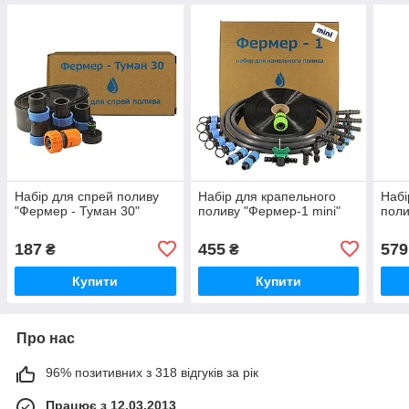
Набір для спрей поливу
Набір для крапельного
Набі
"Фермер - Туман 30"
поливу "Фермер-1 mini"
поли
187
455
579
₴
₴
Купити
Купити
Про нас
96% позитивних з 318 відгуків за рік
Працює з 12.03.2013