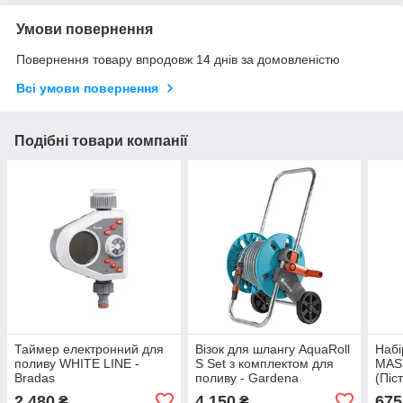
Умови повернення
Повернення товару впродовж 14 днів за домовленістю
Всі умови повернення
Подібні товари компанії
Таймер електронний для
Візок для шлангу AquaRoll
Набі
поливу WHITE LINE -
S Set з комплектом для
MAS
Bradas
поливу - Gardena
(Піс
10 м
2 480
4 150
675
₴
₴