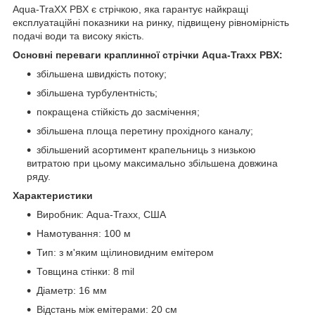
Aqua-TraXX PBX є стрічкою, яка гарантує найкращі
експлуатаційні показники на ринку, підвищену рівномірність
подачі води та високу якість.
Основні переваги краплинної стрічки Aqua-Traхх
PBX:
збільшена швидкість потоку;
збільшена турбулентність;
покращена стійкість до засмічення;
збільшена площа перетину прохідного каналу;
збільшений асортимент крапельниць з низькою
витратою при цьому максимально збільшена довжина
ряду.
Характеристики
Виробник: Aqua-Traхх, США
Намотування: 100 м
Тип: з м'яким щілиновидним емітером
Товщина стінки: 8 mil
Діаметр: 16 мм
Відстань між емітерами: 20 см