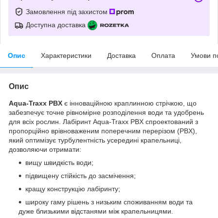
Замовлення під захистом
Доступна доставка
Опис
Характеристики
Доставка
Оплата
Умови п
Опис
Aqua-Traхх PBX
є інноваційною краплинною стрічкою, що
забезпечує точне рівномірне розподілення води та удобрень
для всіх рослин. Лабіринт Aqua-Traхх PBX спроектований з
пропорційно врівноваженим поперечним перерізом (PBX),
який оптимізує турбулентність усередині крапельниці,
дозволяючи отримати:
вищу швидкість води;
підвищену стійкість до засмічення;
кращу конструкцію лабіринту;
широку гаму рішень з низьким споживанням води та
дуже близькими відстанями між крапельницями.