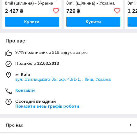
8mil (щілинна) - Україна
8mil (щілинна) - Україна
8mil
2 427
729
1 2
₴
₴
Купити
Купити
Про нас
97% позитивних з 318 відгуків за рік
Працює з 12.03.2013
м. Київ
вул. Світлицького 35, оф. 43/1-1, , Київ, Україна
Контакти
Сьогодні вихідний
Показати весь графік роботи
Про нас