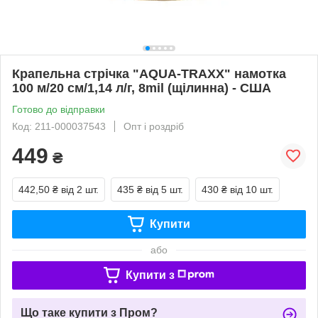
Крапельна стрічка "AQUA-TRAXX" намотка
100 м/20 см/1,14 л/г, 8mil (щілинна) - США
Готово до відправки
Код: 211-000037543
Опт і роздріб
449
₴
442,50 ₴
від 2 шт.
435 ₴
від 5 шт.
430 ₴
від 10 шт.
Купити
або
Купити з
Що таке купити з Пром?