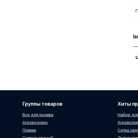
П
І
Ц
Группы товаров
Хиты п
Все для полива
Набор для
Агроволокно
Агроволок
Пленки
Сетка зат
Семена овощей
Твердотоп