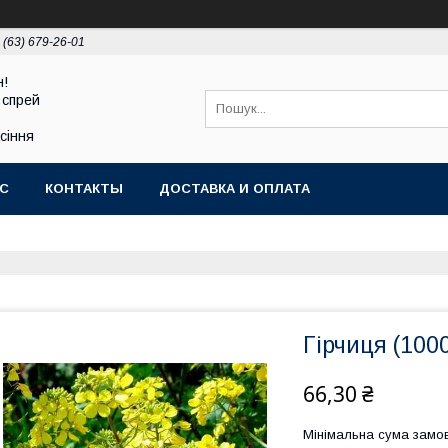
 (63) 679-26-01
н!
 спрей
асіння
АС
КОНТАКТЫ
ДОСТАВКА И ОПЛАТА
Гірчиця (1000
66,30 ₴
Мінімальна сума замов