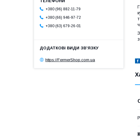
Г
+380 (96) 882-11-79
к
+380 (66) 946-97-72
т
ч
+380 (63) 679-26-01
З
з
https://FermerShop.com.ua
Х
Р