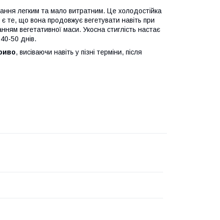
ування легким та мало витратним. Це холодостійка
 є те, що вона продовжує вегетувати навіть при
нням вегетативної маси. Укосна стиглість настає
 40-50 днів.
риво
, висіваючи навіть у пізні терміни, після