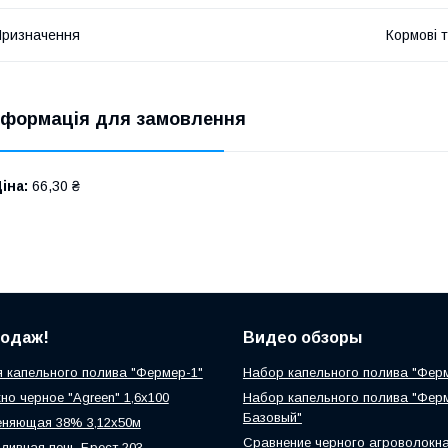
ризначення
Кормові 
нформація для замовлення
іна:
66,30 ₴
родаж!
Видео обзоры
 капельного полива "Фермер-1"
Набор капельного полива "Фер
но черное "Agreen" 1,6х100
Набор капельного полива "Фер
Базовый"
еняющая 38% 3,12х50м
Сравнение черного агроволокн
ливная печь Брест 203