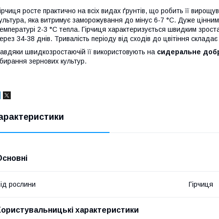
ірчиця росте практично на всіх видах ґрунтів, що робить її вирощ
ультура, яка витримує заморожування до мінус 6-7 °С. Дуже цінним
емпературі 2-3 °С тепла. Гірчиця характеризується швидким зроста
ерез 34-38 днів. Тривалість періоду від сходів до цвітіння складає
авдяки швидкозростаючій її використовують на
сидеральне доб
бирання зернових культур.
арактеристики
Основні
ід рослини
Гірчиця
Користувальницькі характеристики