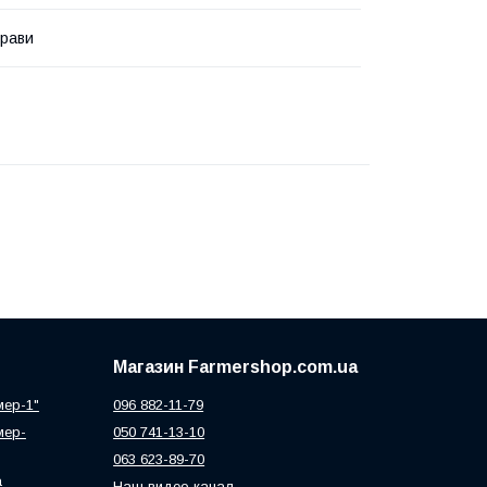
трави
Магазин Farmershop.com.ua
мер-1"
096 882-11-79
мер-
050 741-13-10
063 623-89-70
а
Наш видео канал