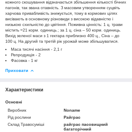
кожного скошування відзначається збільшення кількості бічних
пагонів, так звана отавність. З масовим утворенням суцвіть
харчова привабливість знижується, тому в кормових цілях
висівають в основному різновиди з високою відавністю і
низькою схильністю до цвітіння. Поживна цінність: 1 ц. трави
містить ≈21 корм. одиниць.; за 1 ц. сіна – 50 корм. одиниць.
Вихід зеленої маси з 1 гектара приблизно 400 ц., Сіна – до
100 ц. На другий та третій рік урожай може збільшуватися.
Маса тисячі насіння - 2,1 г
Репродукція - 2
Фасовка - 1 кг
Приховати
Характеристики
Основні
Виробник
Noname
Рід рослини
Райграс
Склад Травосуміші
райграс пасовищний
багаторічний