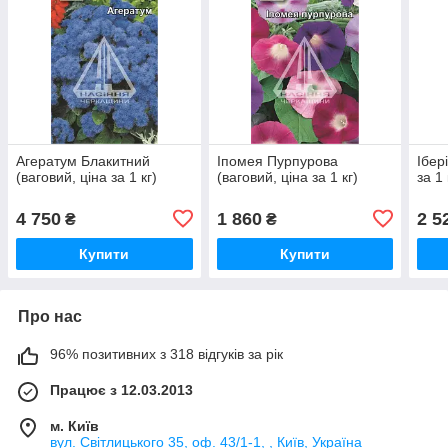
Агератум Блакитний
Іпомея Пурпурова
Ібер
(ваговий, ціна за 1 кг)
(ваговий, ціна за 1 кг)
за 1 
4 750
1 860
2 5
₴
₴
Купити
Купити
Про нас
96% позитивних з 318 відгуків за рік
Працює з 12.03.2013
м. Київ
вул. Світлицького 35, оф. 43/1-1, , Київ, Україна