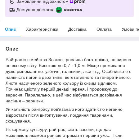
Замовлення під захистом
Доступна доставка
Опис
Характеристики
Доставка
Оплата
Умови п
Опис
Райграс із сімейства Злакові, рослина багаторічна, поширена
по всьому світу. Висотою до 0,7 - 1,0 м. Місце проживання
дуже різноманітне: узбіччя, галявини, ліси і т.д. Особливістю є
наявність пагонів двох типів: вегетативного та генеративного.
Листя насиченого зеленого кольору із сизим відливом.
Починає цвісти у першій декаді червня, і продовжує до
вересня. Паралельно, в цей час відбувається дозрівання
насіння – зернівки.
Унікальність райграсу пов'язана з його здатністю негайно
відростати після витоптування, поїдання тваринами,
скошування.
Як кормову культуру, райграс, сіють восени, що дає
можливість якомога раніше отримати перший укос. Після