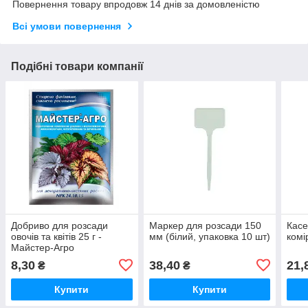
Повернення товару впродовж 14 днів за домовленістю
Всі умови повернення
Подібні товари компанії
Добриво для розсади
Маркер для розсади 150
Касе
овочів та квітів 25 г -
мм (білий, упаковка 10 шт)
комі
Майстер-Агро
8,30
38,40
21,
₴
₴
Купити
Купити