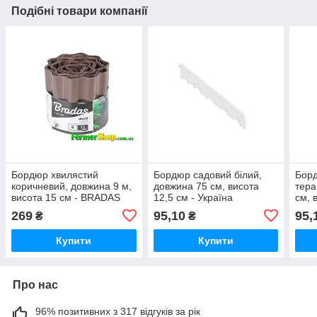
Подібні товари компанії
Бордюр хвилястий
Бордюр садовий білий,
Бор
коричневий, довжина 9 м,
довжина 75 см, висота
тера
висота 15 см - BRADAS
12,5 см - Україна
см, 
Укра
269
95,10
95,
₴
₴
Купити
Купити
Про нас
96% позитивних з 317 відгуків за рік