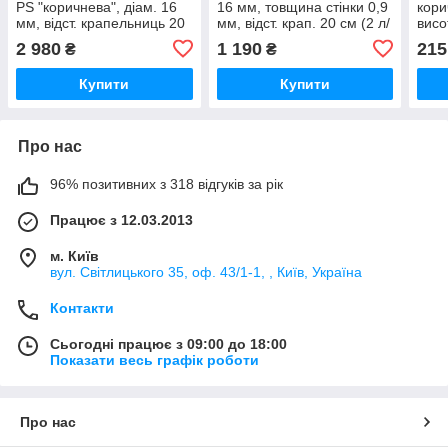
PS "коричнева", діам. 16
16 мм, товщина стінки 0,9
кори
мм, відст. крапельниць 20
мм, відст. крап. 20 см (2 л/
висо
см (2 л/год), бухта 200 м -
г), бухта 100 м - Україна
2 980
1 190
215
₴
₴
Україна
Купити
Купити
Про нас
96% позитивних з 318 відгуків за рік
Працює з 12.03.2013
м. Київ
вул. Світлицького 35, оф. 43/1-1, , Київ, Україна
Контакти
Сьогодні працює з 09:00 до 18:00
Показати весь графік роботи
Про нас