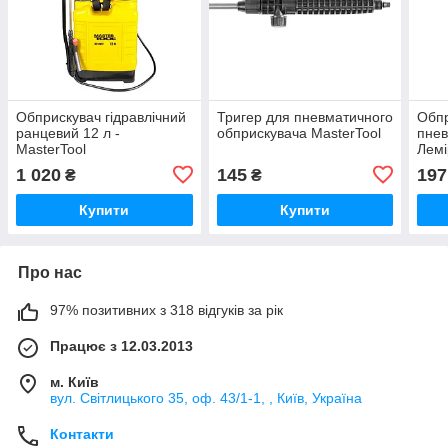
Обприскувач гідравлічний
Тригер для пневматичного
Обп
ранцевий 12 л -
обприскувача MasterTool
пнев
MasterTool
Лемі
1 020
145
197
₴
₴
Купити
Купити
Про нас
97% позитивних з 318 відгуків за рік
Працює з 12.03.2013
м. Київ
вул. Світлицького 35, оф. 43/1-1, , Київ, Україна
Контакти