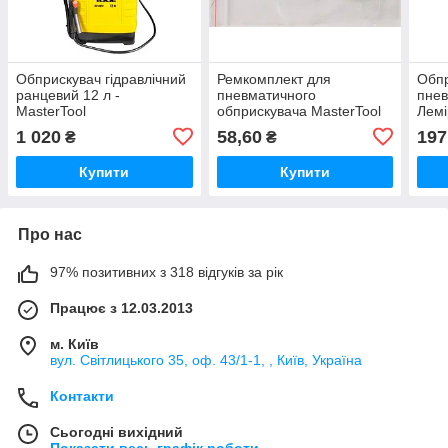
Обприскувач гідравлічний
Ремкомплект для
Обп
ранцевий 12 л -
пневматичного
пнев
MasterTool
обприскувача MasterTool
Лемі
1 020
58,60
197
₴
₴
Купити
Купити
Про нас
97% позитивних з 318 відгуків за рік
Працює з 12.03.2013
м. Київ
вул. Світлицького 35, оф. 43/1-1, , Київ, Україна
Контакти
Сьогодні вихідний
Показати весь графік роботи