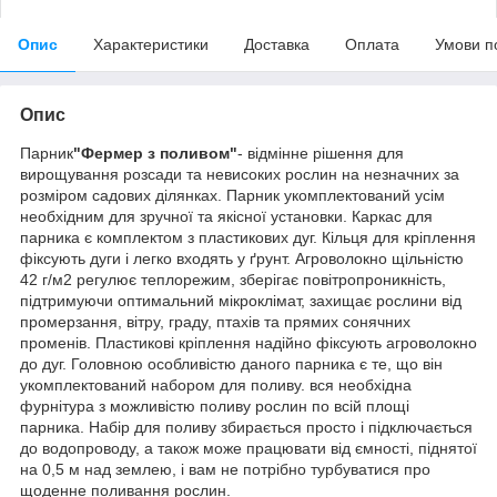
Опис
Характеристики
Доставка
Оплата
Умови п
Опис
Парник
"Фермер з поливом"
- відмінне рішення для
вирощування розсади та невисоких рослин на незначних за
розміром садових ділянках. Парник укомплектований усім
необхідним для зручної та якісної установки. Каркас для
парника є комплектом з пластикових дуг. Кільця для кріплення
фіксують дуги і легко входять у ґрунт. Агроволокно щільністю
42 г/м2 регулює теплорежим, зберігає повітропроникність,
підтримуючи оптимальний мікроклімат, захищає рослини від
промерзання, вітру, граду, птахів та прямих сонячних
променів. Пластикові кріплення надійно фіксують агроволокно
до дуг. Головною особливістю даного парника є те, що він
укомплектований набором для поливу. вся необхідна
фурнітура з можливістю поливу рослин по всій площі
парника. Набір для поливу збирається просто і підключається
до водопроводу, а також може працювати від ємності, піднятої
на 0,5 м над землею, і вам не потрібно турбуватися про
щоденне поливання рослин.