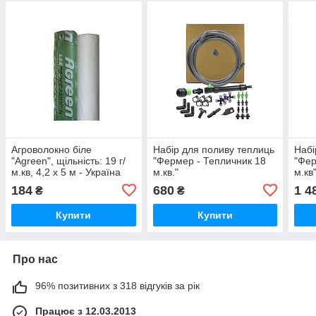
Агроволокно біле
Набір для поливу теплиць
Набі
"Agreen", щільність: 19 г/
"Фермер - Тепличник 18
"Фер
м.кв, 4,2 х 5 м - Україна
м.кв."
м.кв
184
680
1 4
₴
₴
Купити
Купити
Про нас
96% позитивних з 318 відгуків за рік
Працює з 12.03.2013