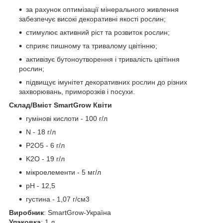
за рахунок оптимізації мінерального живлення
забезпечує високі декоративні якості рослин;
стимулює активний ріст та розвиток рослин;
сприяє пишному та тривалому цвітінню;
активізує бутоноутворення і тривалість цвітіння
рослин;
підвищує імунітет декоративних рослин до різних
захворювань, приморозків і посухи.
Склад/Вміст SmartGrow Квіти
гумінові кислоти - 100 г/л
N - 18 г/л
P2O5 - 6 г/л
K2O - 19 г/л
мікроелементи - 5 мг/л
pH - 12,5
густина - 1,07 г/см3
Виробник
: SmartGrow-Україна
Упаковка
: 1 л