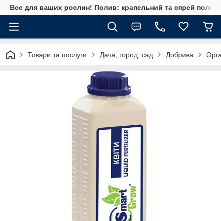
Все для ваших рослин! Полив: крапельний та спрей полив, 
Товари та послуги
Дача, город, сад
Добрива
Орга