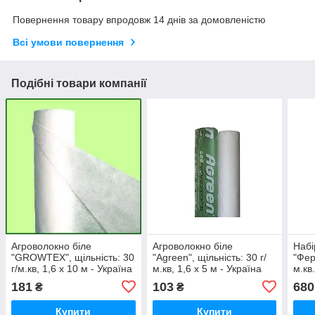
Повернення товару впродовж 14 днів за домовленістю
Всі умови повернення
Подібні товари компанії
Агроволокно біле
Агроволокно біле
Набі
"GROWTEX", щільність: 30
"Agreen", щільність: 30 г/
"Фер
г/м.кв, 1,6 х 10 м - Україна
м.кв, 1,6 х 5 м - Україна
м.кв.
181
103
680
₴
₴
Купити
Купити