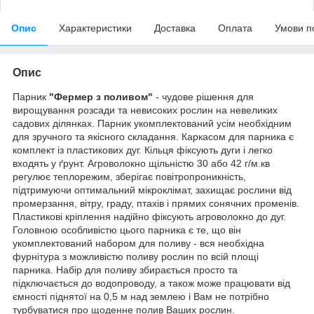
Опис
Характеристики
Доставка
Оплата
Умови п
Опис
Парник
"Фермер з поливом"
- чудове рішення для
вирощування розсади та невисоких рослин на невеликих
садових ділянках. Парник укомплектований усім необхідним
для зручного та якісного складання. Каркасом для парника є
комплект із пластикових дуг. Кільця фіксують дуги і легко
входять у ґрунт. Агроволокно щільністю 30 або 42 г/м.кв
регулює теплорежим, зберігає повітропроникність,
підтримуючи оптимальний мікроклімат, захищає рослини від
промерзання, вітру, граду, птахів і прямих сонячних променів.
Пластикові кріплення надійно фіксують агроволокно до дуг.
Головною особливістю цього парника є те, що він
укомплектований набором для поливу - вся необхідна
фурнітура з можливістю поливу рослин по всій площі
парника. Набір для поливу збирається просто та
підключається до водопроводу, а також може працювати від
ємності піднятої на 0,5 м над землею і Вам не потрібно
турбуватися про щоденне полив Ваших рослин.