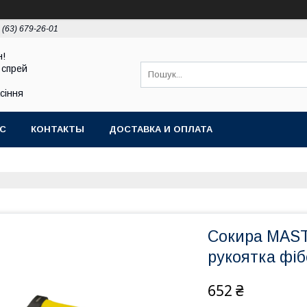
 (63) 679-26-01
н!
 спрей
асіння
АС
КОНТАКТЫ
ДОСТАВКА И ОПЛАТА
Сокира MAS
рукоятка фі
652 ₴