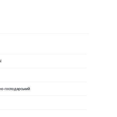
l
но-господарський