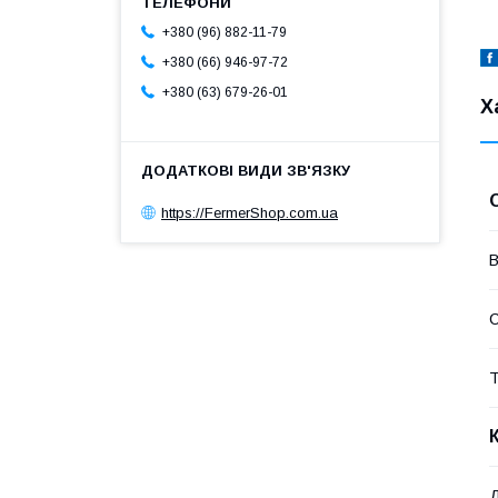
+380 (96) 882-11-79
+380 (66) 946-97-72
+380 (63) 679-26-01
Х
https://FermerShop.com.ua
В
Т
Д