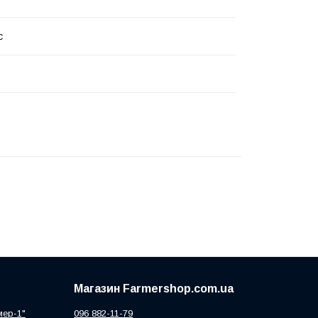
с
Магазин Farmershop.com.ua
мер-1"
096 882-11-79