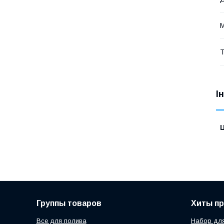
М
Т
І
Ц
Группы товаров
Хиты п
Все для полива
Набор для