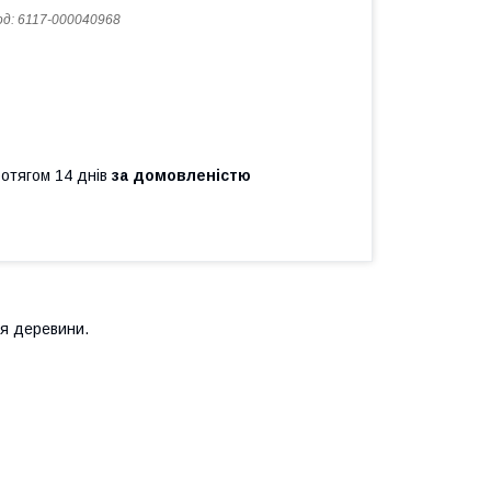
од:
6117-000040968
ротягом 14 днів
за домовленістю
я деревини.