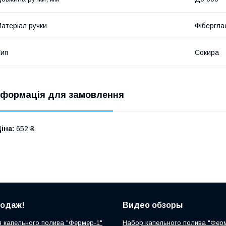
атеріал ручки
Фібергла
ип
Сокира
нформація для замовлення
іна:
652 ₴
родаж!
Видео обзоры
 капельного полива "Фермер-1"
Набор капельного полива "Фер