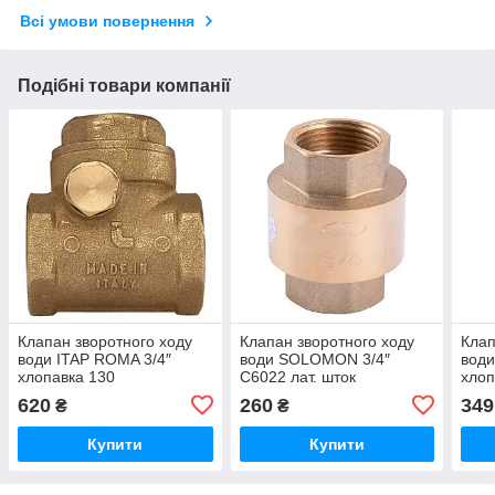
Всі умови повернення
Подібні товари компанії
Клапан зворотного ходу
Клапан зворотного ходу
Клап
води ITAP ROMA 3/4″
води SOLOMON 3/4″
вод
хлопавка 130
C6022 лат. шток
хлоп
620
260
349
₴
₴
Купити
Купити