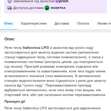
Замовлення під захистом
Доступна доставка
Опис
Характеристики
Доставка
Оплата
Умови п
Опис
Реле тиску
Italtecnica LP/3
із захистом від сухого ходу
застосовуються для захисту водяних систем (автоматичні
станції підвищення тиску, системи пожежогасіння), а також у
пневматичних системах (контроль циклів, що повторюються
під тиском). Пристрій розмикає електричне з'єднання між
електроживленням та навантаженням, коли тиск падає нижче
встановленого значення (тиск вимкнення). В автоматичних
станціях водопостачання вони з'єднуються з реле для захисту
насоса від "сухого ходу". Перезавантаження приладу
відбувається автоматично, коли тиск знову стає вищим, ніж
стартовий тиск, або при натисканні кнопки перезавантаження.
Принцип дії
Реле тиску Italtecnica LP/3 застосовується для відключення