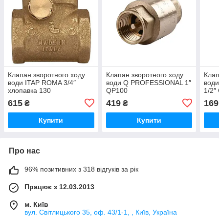
Клапан зворотного ходу
Клапан зворотного ходу
Клап
води ITAP ROMA 3/4″
води Q PROFESSIONAL 1″
вод
хлопавка 130
QP100
1/2″
615
419
169
₴
₴
Купити
Купити
Про нас
96% позитивних з 318 відгуків за рік
Працює з 12.03.2013
м. Київ
вул. Світлицького 35, оф. 43/1-1, , Київ, Україна