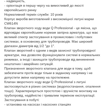
- надміцність,
- орієнтація в першу чергу на вимогливий до якості
європейського ринку
Нормативний термін служби: 10 років
Корпус виробів виготовлений з високоміцної латуні марки
CW614N
Клапан зворотного ходу води Q Professional - це якісна, що
відповідає європейським нормам запірна арматура, що має
великий спектр застосування в промислових і побутових
системах, в основному для трубопроводів. Має широкий
діапазон діаметрів від 1/2 ″до 1″.
Клапан зворотний є одним з видів захисної трубопровідної
арматури, яка дозволяє функціонувати системі в нормальних
режимах, а іноді і захищати трубопроводи від виникнення
нештатних і аварійних ситуацій.
Призначення зворотного клапана для води в тому, щоб
забезпечити протік води тільки в заданому напрямку і не
допустити зміни напрямку на протилежне.
Клапан зворотного ходу води Q Professional з латуні
застосовується в різних системах (водопостачання, опалення
тощо). Характеризується простотою і зручністю монтажу на
трубопровід, надійністю і тривалим терміном експлуатації.
Застосування в побуті:
- установка на насосах і насосних станціях