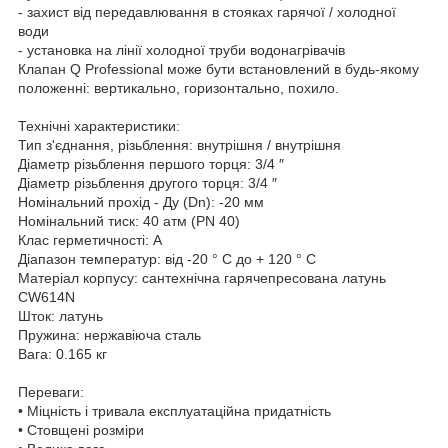
- захист від передавлювання в стояках гарячої / холодної
води
- установка на лінії холодної труби водонагрівачів
Клапан Q Professional може бути встановлений в будь-якому
положенні: вертикально, горизонтально, похило.
Технічні характеристики:
Тип з'єднання, різьблення: внутрішня / внутрішня
Діаметр різьблення першого торця: 3/4 ″
Діаметр різьблення другого торця: 3/4 ″
Номінальний прохід - Ду (Dn): -20 мм
Номінальний тиск: 40 атм (PN 40)
Клас герметичності: А
Діапазон температур: від -20 ° С до + 120 ° С
Матеріал корпусу: сантехнічна гарячепресована латунь
CW614N
Шток: латунь
Пружина: нержавіюча сталь
Вага: 0.165 кг
Переваги:
• Міцність і тривала експлуатаційна придатність
• Стовщені розміри