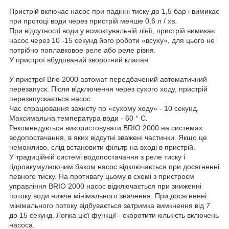
Пристрій включає насос при падінні тиску до 1,5 бар і вимикає
при протоці води через пристрій менше 0,6 л / хв.
При відсутності води у всмоктувальній лінії, пристрій вимикає
насос через 10 -15 секунд його роботи «всуху», для цього не
потрібно поплавковое реле або реле рівня.
У пристрої вбудований зворотний клапан
У пристрої Brio 2000 автомат передбачений автоматичний
перезапуск. Після відключення через сухого ходу, пристрій
перезапускається насос
Час спрацювання захисту по «сухому ходу» - 10 секунд.
Максимальна температура води - 60 ° С.
Рекомендується використовувати BRIO 2000 на системах
водопостачання, в яких відсутні зважені частинки. Якщо це
неможливо, слід встановити фільтр на вході в пристрій.
У традиційній системі водопостачання з реле тиску і
гідроакумулюючим баком насос відключається при досягненні
певного тиску. На противагу цьому в схемі з пристроєм
управління BRIO 2000 насос відключається при зниженні
потоку води нижче мінімального значення. При досягненні
мінімального потоку відбувається затримка вимкнення від 7
до 15 секунд. Логіка цієї функції - скоротити кількість включень
насоса.