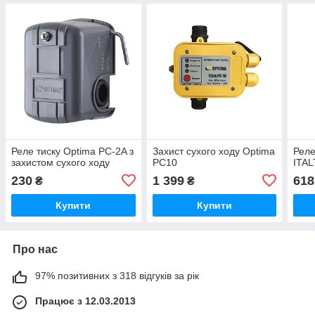
Реле тиску Optima РС-2A з
Захист сухого ходу Optima
Реле
захистом сухого ходу
PC10
ITAL
230
1 399
618
₴
₴
Купити
Купити
Про нас
97% позитивних з 318 відгуків за рік
Працює з 12.03.2013