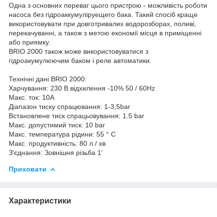
Одна з основних переваг цього пристрою - можливість роботи
насоса без гідроаккумуліруещего бака. Такий спосіб краще
використовувати при довготривалих водорозборах, поливі,
перекачуванні, а також з метою економії місця в приміщенні
або приямку.
BRIO 2000 також може використовуватися з
гідроакумулюючим баком і реле автоматики.
Технічні дані BRIO 2000:
Харчування: 230 В відхилення -10% 50 / 60Hz
Макс. ток: 10A
Діапазон тиску спрацювання: 1-3,5bar
Встановлене тиск спрацьовування: 1.5 bar
Макс. допустимий тиск: 10 bar
Макс. температура рідини: 55 ° C
Maкс. продуктивність: 80 л / хв
З'єднання: Зовнішня різьба 1'
Приховати
Характеристики