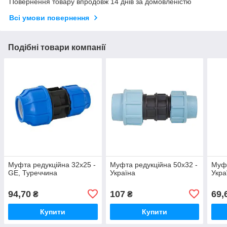
Повернення товару впродовж 14 днів за домовленістю
Всі умови повернення
Подібні товари компанії
Муфта редукційна 32х25 -
Муфта редукційна 50х32 -
Муфт
GE, Туреччина
Україна
Укра
94,70
107
69,
₴
₴
Купити
Купити