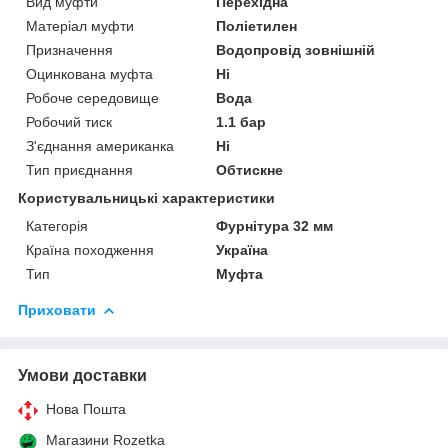
Вид муфти
Перехідна
Матеріал муфти
Поліетилен
Призначення
Водопровід зовнішній
Оцинкована муфта
Ні
Робоче середовище
Вода
Робочий тиск
1.1 бар
З'єднання американка
Ні
Тип приєднання
Обтискне
Користувальницькі характеристики
Категорія
Фурнітура 32 мм
Країна походження
Україна
Тип
Муфта
Приховати
Умови доставки
Нова Пошта
Магазини Rozetka