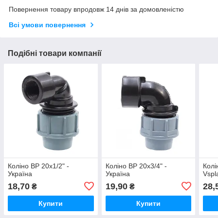
Повернення товару впродовж 14 днів за домовленістю
Всі умови повернення
Подібні товари компанії
Коліно ВР 20х1/2" -
Коліно ВР 20х3/4" -
Колі
Україна
Україна
Vspl
18,70
19,90
28,
₴
₴
Купити
Купити