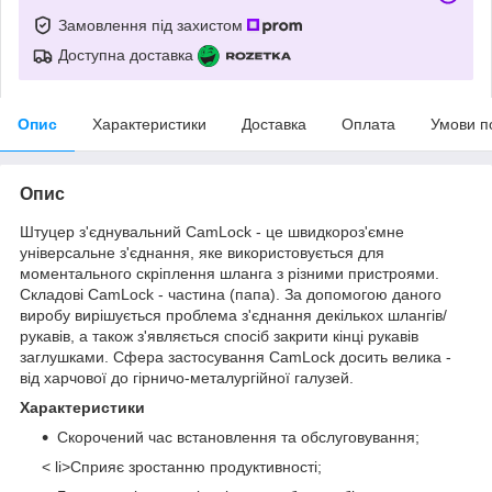
Замовлення під захистом
Доступна доставка
Опис
Характеристики
Доставка
Оплата
Умови п
Опис
Штуцер з'єднувальний CamLock - це швидкороз'ємне
універсальне з'єднання, яке використовується для
моментального скріплення шланга з різними пристроями.
Складові CamLock - частина (папа). За допомогою даного
виробу вирішується проблема з'єднання декількох шлангів/
рукавів, а також з'являється спосіб закрити кінці рукавів
заглушками. Сфера застосування CamLock досить велика -
від харчової до гірничо-металургійної галузей.
Характеристики
Скорочений час встановлення та обслуговування;
< li>Сприяє зростанню продуктивності;