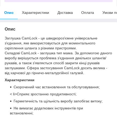
Опис
Характеристики
Доставка
Оплата
Умови п
Опис
Заглушка CamLock - це швидкороз'ємне універсальне
з'єднання, яке використовується для моментального
скріплення шланга з різними пристроями.
Складові CamLock - заглушка тип мама. За допомогою даного
виробу вирішується проблема з'єднання декількох шлангів/
рукавів, а також з'являється спосіб закрити кінці рукавів
заглушками. Сфера застосування CamLock досить велика -
від харчової до гірничо-металургійної галузей.
Характеристики
Скорочений час встановлення та обслуговування;
< li>Сприяє зростанню продуктивності;
Герметичність та щільність виробу запобігає витоку;
Не вимагає додаткових інструментів при
встановленні;