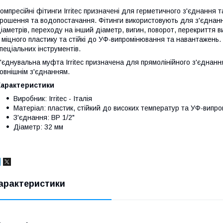
омпресійні фітинги Irritec призначені для герметичного з'єднання 
рошення та водопостачання. Фітинги використовують для з'єднанн
іаметрів, переходу на інший діаметр, вигин, поворот, перекриття в
 міцного пластику та стійкі до УФ-випромінювання та навантажень.
пеціальних інструментів.
'єднувальна муфта Irritec призначена для прямолінійного з'єднанн
овнішнім з'єднанням.
Характеристики
Виробник: Irritec - Італія
Матеріал: пластик, стійкий до високих температур та УФ-випр
З'єднання: ВР 1/2"
Діаметр: 32 мм
арактеристики