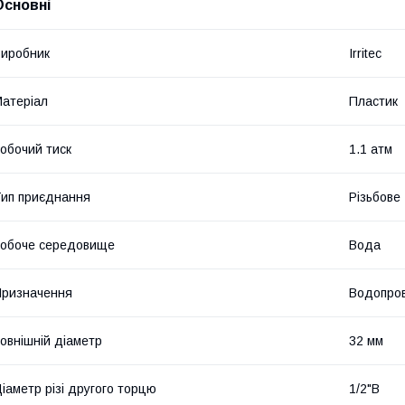
Основні
иробник
Irritec
атеріал
Пластик
обочий тиск
1.1 атм
ип приєднання
Різьбове
обоче середовище
Вода
ризначення
Водопров
овнішній діаметр
32 мм
іаметр різі другого торцю
1/2"В