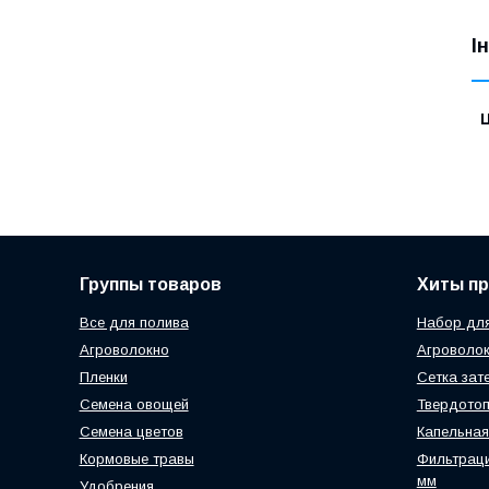
І
Ц
Группы товаров
Хиты п
Все для полива
Набор для
Агроволокно
Агроволок
Пленки
Сетка зат
Семена овощей
Твердотоп
Семена цветов
Капельная
Кормовые травы
Фильтраци
мм
Удобрения