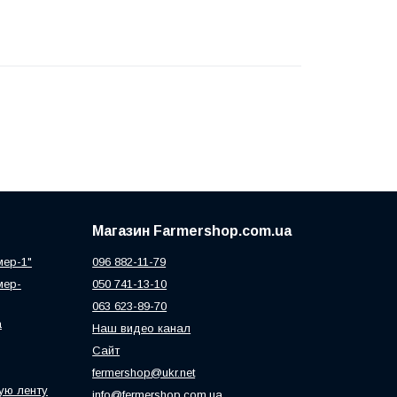
Магазин Farmershop.com.ua
мер-1"
096 882-11-79
мер-
050 741-13-10
063 623-89-70
а
Наш видео канал
Сайт
fermershop@ukr.net
ую ленту
info@fermershop.com.ua