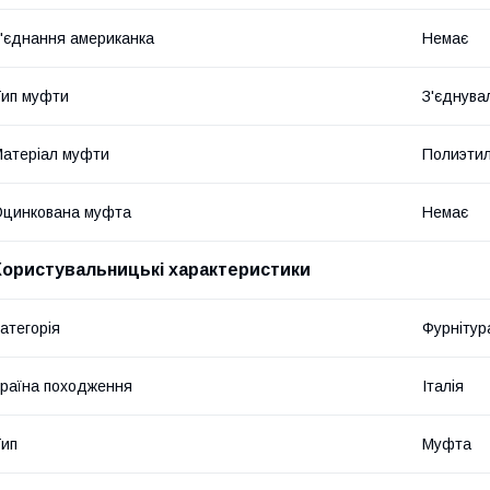
'єднання американка
Немає
ип муфти
З'єднува
атеріал муфти
Полиэти
цинкована муфта
Немає
Користувальницькі характеристики
атегорія
Фурнітур
раїна походження
Італія
ип
Муфта