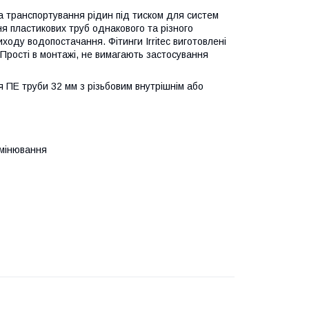
та транспортування рідин під тиском для систем
я пластикових труб однакового та різного
иходу водопостачання. Фітинги Irritec виготовлені
 Прості в монтажі, не вимагають застосування
я ПЕ труби 32 мм з різьбовим внутрішнім або
омінювання