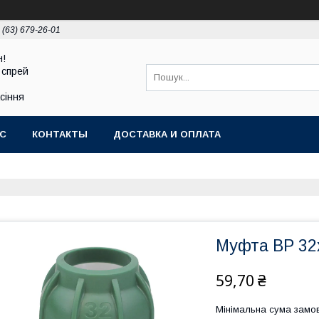
 (63) 679-26-01
н!
 спрей
асіння
АС
КОНТАКТЫ
ДОСТАВКА И ОПЛАТА
Муфта ВР 32х1/
59,70 ₴
Мінімальна сума замов