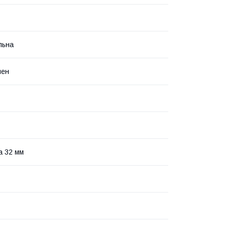
льна
лен
а 32 мм