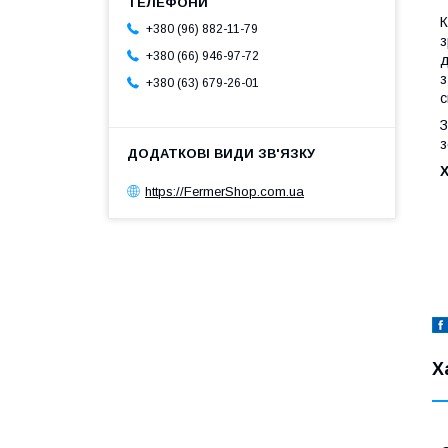
К
+380 (96) 882-11-79
з
+380 (66) 946-97-72
д
з
+380 (63) 679-26-01
с
З
з
https://FermerShop.com.ua
Х