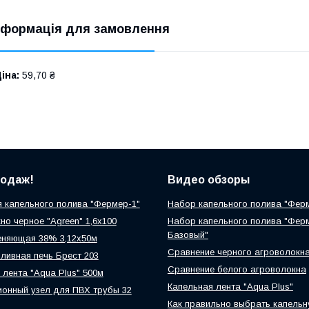
нформація для замовлення
іна:
59,70 ₴
родаж!
Видео обзоры
 капельного полива "Фермер-1"
Набор капельного полива "Фер
но черное "Agreen" 1,6х100
Набор капельного полива "Фер
Базовый"
еняющая 38% 3,12х50м
Сравнение черного агроволокн
ливная печь Брест 203
Сравнение белого агроволокна
 лента "Aqua Plus" 500м
Капельная лента "Aqua Plus"
онный узел для ПВХ трубы 32
Как правильно выбрать капельн