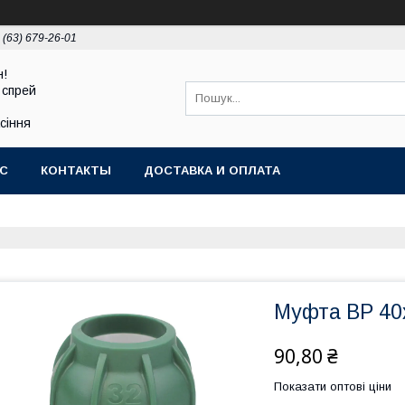
 (63) 679-26-01
н!
 спрей
асіння
АС
КОНТАКТЫ
ДОСТАВКА И ОПЛАТА
Муфта ВР 40х1
90,80 ₴
Показати оптові ціни