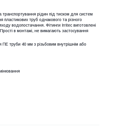
та транспортування рідин під тиском для систем
я пластикових труб однакового та різного
иходу водопостачання. Фітинги Irritec виготовлені
 Прості в монтажі, не вимагають застосування
я ПЕ труби 40 мм з різьбовим внутрішнім або
омінювання