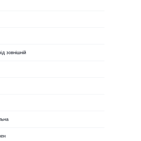
ід зовнішній
льна
лен