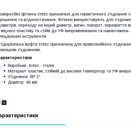
омпресійні фітинги Irritec призначені для герметичного з'єднання 
рошення та водопостачання. Фітинги використовують для з'єднанн
іаметрів, переходу на інший діаметр, вигин, поворот, перекриття в
 міцного пластику та стійкі до УФ-випромінювання та навантажень.
пеціальних інструментів.
'єднувальна муфта Irritec призначена для прямолінійного з'єднанн
овнішнім з'єднанням.
Характеристики
Виробник: Irritec - Італія
Матеріал: пластик, стійкий до високих температур та УФ-випр
З'єднання: ВР 1"
Діаметр: 40 мм
арактеристики