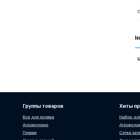
О
І
Ц
Группы товаров
Хиты п
Все для полива
Набор для
Агроволокно
Агроволок
Пленки
Сетка зат