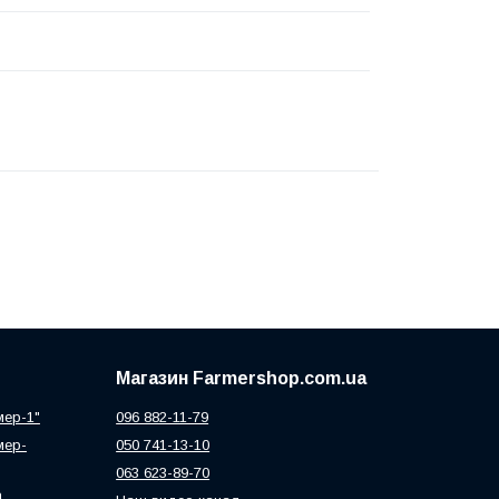
Магазин Farmershop.com.ua
мер-1"
096 882-11-79
мер-
050 741-13-10
063 623-89-70
а