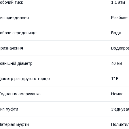
обочий тиск
1.1 атм
ип приєднання
Різьбове
обоче середовище
Вода
ризначення
Водопров
овнішній діаметр
40 мм
іаметр різі другого торцю
1" В
'єднання американка
Немає
ип муфти
З'єднува
атеріал муфти
Полиэти