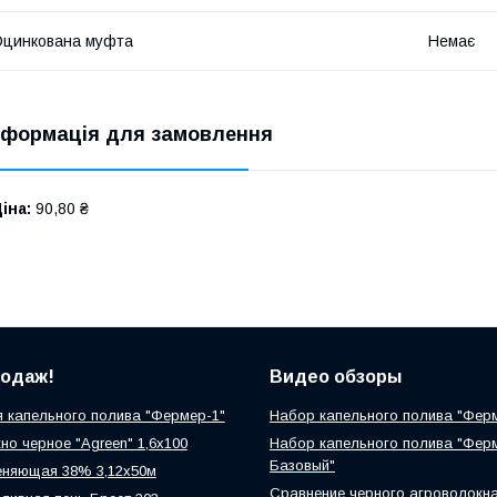
цинкована муфта
Немає
нформація для замовлення
іна:
90,80 ₴
родаж!
Видео обзоры
 капельного полива "Фермер-1"
Набор капельного полива "Фер
но черное "Agreen" 1,6х100
Набор капельного полива "Фер
Базовый"
еняющая 38% 3,12х50м
Сравнение черного агроволокн