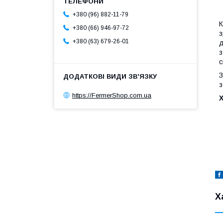
+380 (96) 882-11-79
К
+380 (66) 946-97-72
з
+380 (63) 679-26-01
д
з
с
З
з
https://FermerShop.com.ua
Х