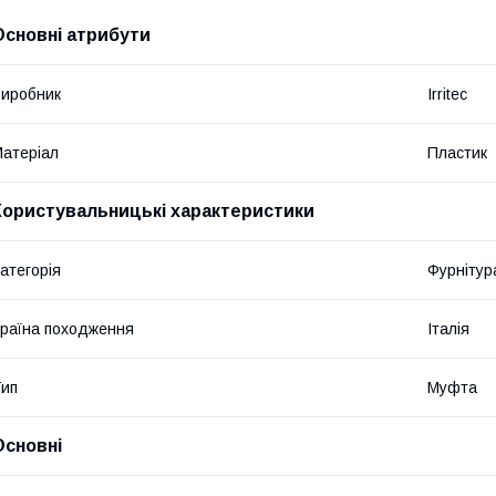
Основні атрибути
иробник
Irritec
атеріал
Пластик
Користувальницькі характеристики
атегорія
Фурнітур
раїна походження
Італія
ип
Муфта
Основні