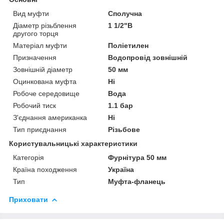
Вид муфти
Сполучна
Діаметр різьблення
1 1/2"В
другого торця
Матеріал муфти
Поліетилен
Призначення
Водопровід зовнішній
Зовнішній діаметр
50 мм
Оцинкована муфта
Ні
Робоче середовище
Вода
Робочий тиск
1.1 бар
З'єднання американка
Ні
Тип приєднання
Різьбове
Користувальницькі характеристики
Категорія
Фурнітура 50 мм
Країна походження
Україна
Тип
Муфта-фланець
Приховати