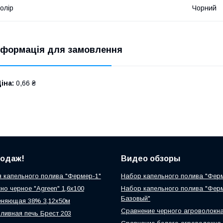
олір
Чорний
нформація для замовлення
іна:
0,66 ₴
родаж!
Видео обзоры
 капельного полива "Фермер-1"
Набор капельного полива "Фер
но черное "Agreen" 1,6х100
Набор капельного полива "Фер
Базовый"
еняющая 38% 3,12х50м
Сравнение черного агроволокн
ливная печь Брест 203