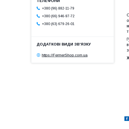
+380 (96) 882-11-79
С
+380 (66) 946-97-72
о
+380 (63) 679-26-01
м
т
Г
в
з
https://FermerShop.com.ua