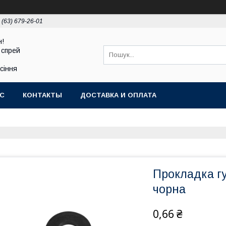
 (63) 679-26-01
н!
 спрей
асіння
АС
КОНТАКТЫ
ДОСТАВКА И ОПЛАТА
Прокладка гу
чорна
0,66 ₴