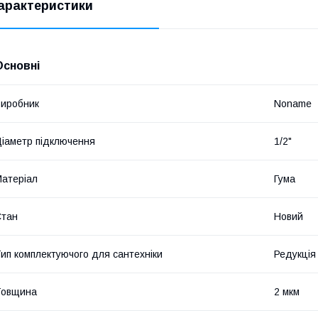
арактеристики
Основні
иробник
Noname
іаметр підключення
1/2"
атеріал
Гума
Стан
Новий
ип комплектуючого для сантехніки
Редукція
Товщина
2 мкм