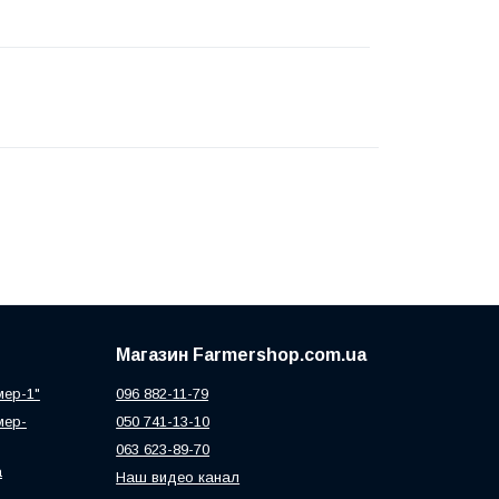
Магазин Farmershop.com.ua
мер-1"
096 882-11-79
мер-
050 741-13-10
063 623-89-70
а
Наш видео канал