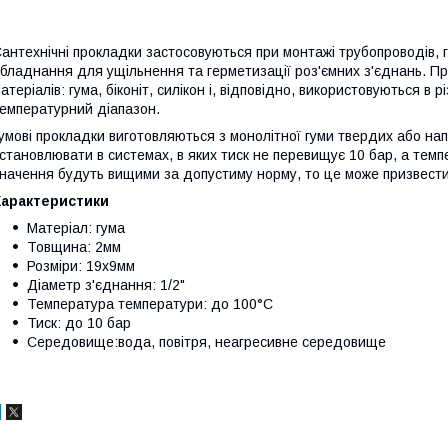
антехнічні прокладки застосовуються при монтажі трубопроводів, 
бладнання для ущільнення та герметизації роз'ємних з'єднань. Пр
атеріалів: гума, біконіт, силікон і, відповідно, використовуються 
емпературний діапазон.
умові прокладки виготовляються з монолітної гуми твердих або нап
становлювати в системах, в яких тиск не перевищує 10 бар, а тем
начення будуть вищими за допустиму норму, то це може призвести
Характеристики
Матеріал: гума
Товщина: 2мм
Розміри: 19х9мм
Діаметр з'єднання: 1/2"
Температура температури: до 100°C
Тиск: до 10 бар
Середовище:вода, повітря, неагресивне середовище