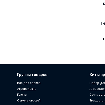
К
І
Ц
Группы товаров
Хиты п
Все для полива
Набор для
Агроволокно
Агроволок
Пленки
Сетка зат
Семена овощей
Твердотоп