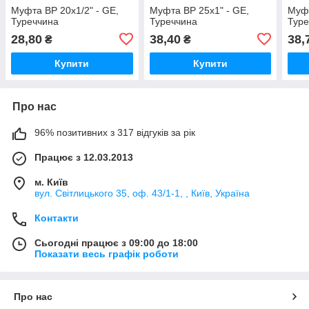
Муфта ВР 20х1/2" - GE,
Муфта ВР 25х1" - GE,
Муфт
Туреччина
Туреччина
Туре
28,80
38,40
38,
₴
₴
Купити
Купити
Про нас
96% позитивних з 317 відгуків за рік
Працює з 12.03.2013
м. Київ
вул. Світлицького 35, оф. 43/1-1, , Київ, Україна
Контакти
Сьогодні працює з 09:00 до 18:00
Показати весь графік роботи
Про нас