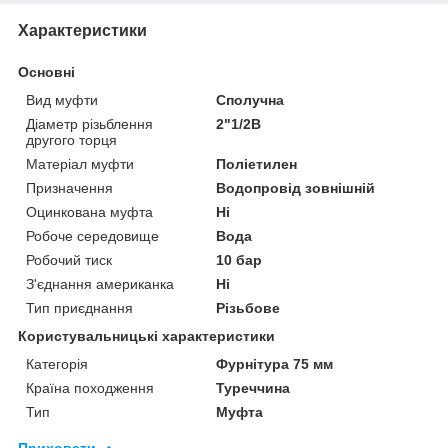
Характеристики
Основні
Вид муфти
Сполучна
Діаметр різьблення
2"1/2В
другого торця
Матеріал муфти
Поліетилен
Призначення
Водопровід зовнішній
Оцинкована муфта
Ні
Робоче середовище
Вода
Робочий тиск
10 бар
З'єднання американка
Ні
Тип приєднання
Різьбове
Користувальницькі характеристики
Категорія
Фурнітура 75 мм
Країна походження
Туреччина
Тип
Муфта
Приховати