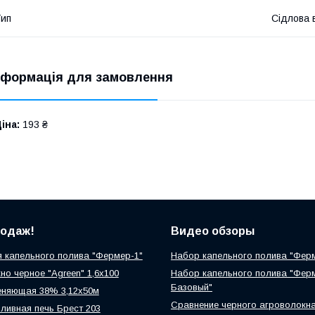
ип
Сідлова 
нформація для замовлення
іна:
193 ₴
родаж!
Видео обзоры
 капельного полива "Фермер-1"
Набор капельного полива "Фер
но черное "Agreen" 1,6х100
Набор капельного полива "Фер
Базовый"
еняющая 38% 3,12х50м
Сравнение черного агроволокн
ливная печь Брест 203