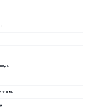
ен
 вода
а 110 мм
на