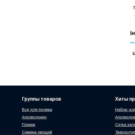
Т
І
Ц
Группы товаров
Хиты п
Все для полива
Набор для
Агроволокно
Агроволок
Пленки
Сетка зат
Семена овощей
Твердотоп