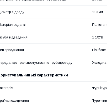
іаметр відводу
110 мм
атеріал седелкі
Поліетил
ізьба відведення
1 1/2"В
ип приєднання
Різьбове
ереда, що транспортується по трубопроводу
Холодна
Користувальницькі характеристики
атегорія
Фурнітур
раїна походження
Туреччи