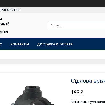
 (63) 679-26-01
н!
 спрей
асіння
АС
КОНТАКТЫ
ДОСТАВКА И ОПЛАТА
Сідлова врізк
193 ₴
Мінімальна сума замов