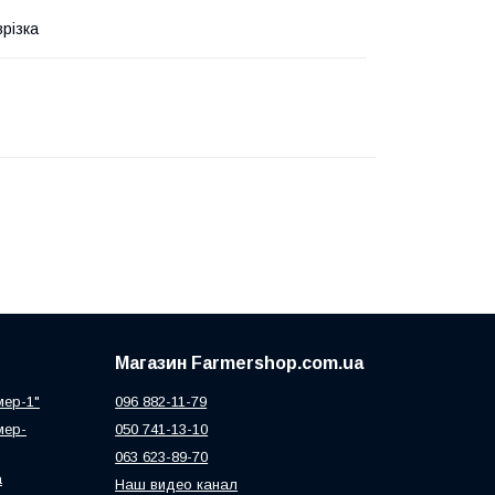
врізка
Магазин Farmershop.com.ua
мер-1"
096 882-11-79
мер-
050 741-13-10
063 623-89-70
а
Наш видео канал