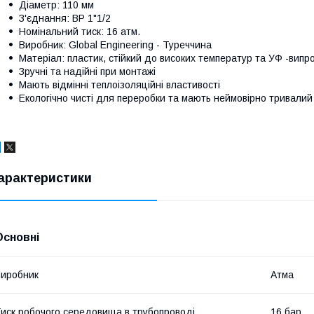
Діаметр: 110 мм
З'єднання: ВР 1"1/2
Номінальний тиск: 16 атм.
Виробник: Global Engineering - Туреччина
Матеріал: пластик, стійкий до високих температур та УФ -вип
Зручні та надійні при монтажі
Мають відмінні теплоізоляційні властивості
Екологічно чисті для переробки та мають неймовірно тривалий 
арактеристики
Основні
иробник
Атма
иск робочого середовища в трубопроводі
16 бар