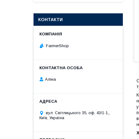
КОНТАКТИ
FarmerShop
Аліна
С
т
К
н
у
п
вул. Світлицького 35, оф. 43/1-1,,
Київ, Україна
в
н