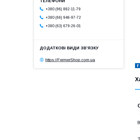
+380 (96) 882-11-79
+380 (66) 946-97-72
+380 (63) 679-26-01
https://FermerShop.com.ua
Х
В
Т