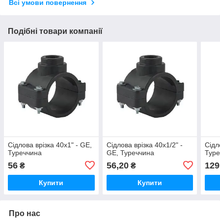
Всі умови повернення
Подібні товари компанії
Сідлова врізка 40x1" - GE,
Сідлова врізка 40x1/2" -
Сідл
Туреччина
GE, Туреччина
Туре
56
56,20
129
₴
₴
Купити
Купити
Про нас