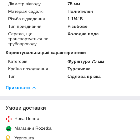
Діаметр відводу
75 мм
Матеріал седелкі
Поліетилен
Різьба відведення
1 1/4"В
Тип приєднання
Різьбове
Середа, що
Холодна вода
транспортується по
трубопроводу
Користувальницькі характеристики
Категорія
Фурнітура 75 мм
Країна походження
Туреччина
Тип
Сідлова врізка
Приховати
Умови доставки
Нова Пошта
Магазини Rozetka
Укрпошта