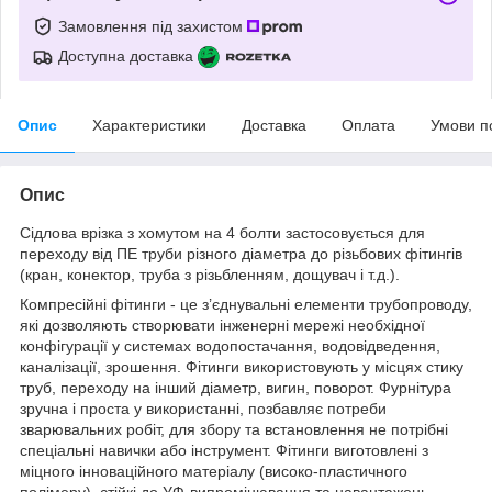
Замовлення під захистом
Доступна доставка
Опис
Характеристики
Доставка
Оплата
Умови п
Опис
Сідлова врізка з хомутом на 4 болти застосовується для
переходу від ПЕ труби різного діаметра до різьбових фітингів
(кран, конектор, труба з різьбленням, дощувач і т.д.).
Компресійні фітинги - це з’єднувальні елементи трубопроводу,
які дозволяють створювати інженерні мережі необхідної
конфігурації у системах водопостачання, водовідведення,
каналізації, зрошення. Фітинги використовують у місцях стику
труб, переходу на інший діаметр, вигин, поворот. Фурнітура
зручна і проста у використанні, позбавляє потреби
зварювальних робіт, для збору та встановлення не потрібні
спеціальні навички або інструмент. Фітинги виготовлені з
міцного інноваційного матеріалу (високо-пластичного
полімеру), стійкі до УФ-випромінювання та навантажень.