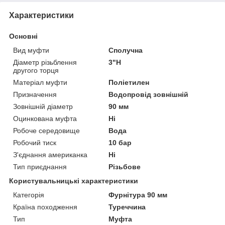
Характеристики
Основні
Вид муфти
Сполучна
Діаметр різьблення
3"Н
другого торця
Матеріал муфти
Поліетилен
Призначення
Водопровід зовнішній
Зовнішній діаметр
90 мм
Оцинкована муфта
Ні
Робоче середовище
Вода
Робочий тиск
10 бар
З'єднання американка
Ні
Тип приєднання
Різьбове
Користувальницькі характеристики
Категорія
Фурнітура 90 мм
Країна походження
Туреччина
Тип
Муфта