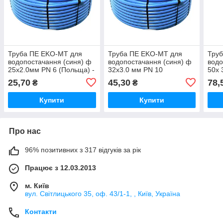
Труба ПЕ EKO-MT для
Труба ПЕ EKO-MT для
Тру
водопостачання (синя) ф
водопостачання (синя) ф
водо
25x2.0мм PN 6 (Польща) -
32x3.0 мм PN 10
50x 
бухта 200 м
(Польща) - бухта 200 м
(Пол
25,70
45,30
78,
₴
₴
Купити
Купити
Про нас
96% позитивних з 317 відгуків за рік
Працює з 12.03.2013
м. Київ
вул. Світлицького 35, оф. 43/1-1, , Київ, Україна
Контакти