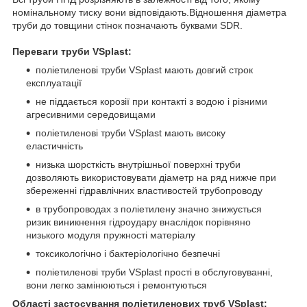
номінальному тиску вони відповідають.Відношення діаметра
труби до товщини стінок позначають буквами SDR.
Переваги труби VSplast:
поліетиленові труби VSplast мають довгий строк
експлуатації
не піддається корозії при контакті з водою і різними
агресивними середовищами
поліетиленові труби VSplast мають високу
еластичність
низька шорсткість внутрішньої поверхні труби
дозволяють використовувати діаметр на ряд нижче при
збереженні гідравлічних властивостей трубопроводу
в трубопроводах з поліетилену значно знижується
ризик виникнення гідроудару внаслідок порівняно
низького модуля пружності матеріалу
токсикологічно і бактеріологічно безпечні
поліетиленові труби VSplast прості в обслуговуванні,
вони легко замінюються і ремонтуються
Області застосування поліетиленових труб VSplast: