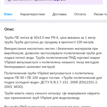
Опис
Характеристики
Доставка
Оплата
Умови п
Опис
Труба ПЕ питна ф 50x3.0 мм PN 6, ціна вказана за 1 метр
труби.Труба доступна до продажу в кратності 100 метрів.
Використання екологічно чистих і безпечних матеріалів при
виробництві, дозволяє застосовувати поліетиленові труби для
подачі питної води. Труби поліетиленові ПНД торгової марки
VSplast випускаються з поліетилену низького тиску методом
безперервної шнекової екструзії.
Поліетиленові труби VSplast випускаються з поліетилену
марок ПЕ 80 і ПЕ 100 згідно гостам: «Труби поліетиленові для
подачі холодної води» ДСТУ Б В.2.7-151: 2008 (EN12201-2:
2003, MOD).
Труби мають смугу синього кольору. Це маркування свідчить
про призначення труб VSplast для водопроводу.
Всі труби ПНД розрізняють в залежності від того, якому