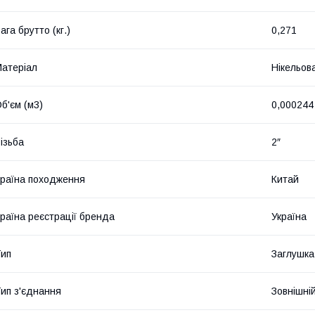
ага брутто (кг.)
0,271
атеріал
Нікельов
б'єм (м3)
0,000244
ізьба
2″
раїна походження
Китай
раїна реєстрації бренда
Україна
ип
Заглушка
ип з'єднання
Зовнішні