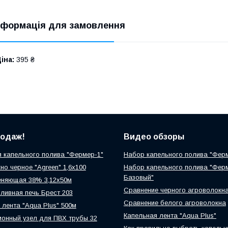
нформація для замовлення
іна:
395 ₴
родаж!
Видео обзоры
 капельного полива "Фермер-1"
Набор капельного полива "Фер
но черное "Agreen" 1,6х100
Набор капельного полива "Фер
Базовый"
еняющая 38% 3,12х50м
Сравнение черного агроволокн
ливная печь Брест 203
Сравнение белого агроволокна
 лента "Aqua Plus" 500м
Капельная лента "Aqua Plus"
онный узел для ПВХ трубы 32