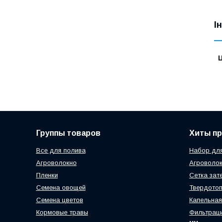
І
Ц
Группы товаров
Хиты п
Все для полива
Набор для
Агроволокно
Агроволок
Пленки
Сетка зат
Семена овощей
Твердотоп
Семена цветов
Капельная
Кормовые травы
Фильтраци