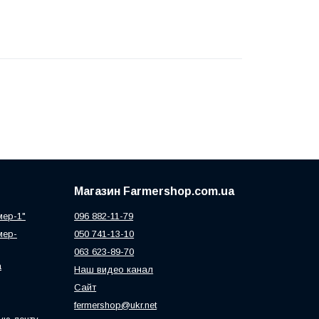
Магазин Farmershop.com.ua
мер-1"
096 882-11-79
мер-
050 741-13-10
063 623-89-70
а
Наш видео канал
Сайт
fermershop@ukr.net