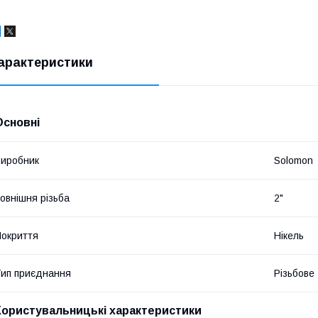
арактеристики
Основні
иробник
Solomon
овнішня різьба
2"
окриття
Нікель
ип приєднання
Різьбове
Користувальницькі характеристики