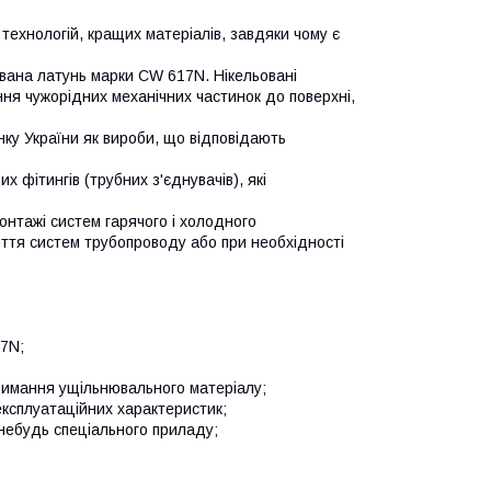
технологій, кращих матеріалів, завдяки чому є
вана латунь марки CW 617N. Нікельовані
ня чужорідних механічних частинок до поверхні,
у України як вироби, що відповідають
х фітингів (трубних з'єднувачів), які
онтажі систем гарячого і холодного
ття систем трубопроводу або при необхідності
17N;
тримання ущільнювального матеріалу;
експлуатаційних характеристик;
-небудь спеціального приладу;