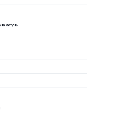
ана латунь
й