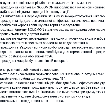
аглушка з зовнішньою різьбою SOLOMON 2″ нікель 4001 N
ерехідники нікельовані SOLOMON виробляються на основі новітніх 
адійними і міцними в процесі їх експлуатації.
ля виготовлення перехідників SOLOMON використовується нікельо
ерехідники піддаються алмазної шліфовки, яка виключає прилипан
апобігаючи корозії і збільшуючи термін експлуатації.
родукція бренду SOLOMON відмінно зарекомендувала себе на ринк
вропейським стандартам якості.
ікельовані латунні перехідники - це один з численних видів різьбови
становлюються в системах опалення та водопостачання.
ерехідник є з'єднує частиною трубопроводу, застосовується при м
одопостачання та опалення. Необхідна для герметичності перекри
астої розбирання або збірки труб.
ерехідник має різьбу на зовнішній поверхні.
онструктивні особливості та переваги:
 матеріал: високоміцна гарячепресованих нікельована латунь CW6
 різьблення: трубна циліндрична, клас ″В″;
 спеціальна насічка на зовнішніх різьбах для більш ефективного у
 можуть кілька разів проходити цикл монтаж-демонтаж без втрати 
 легко встановлюються і знімаються, не вимагаючи при цьому яких
 забезпечує надійне функціонування системи різних видів;
 оптимальне співвідношення якість - ціна.