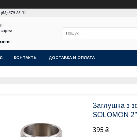
 (63) 679-26-01
н!
 спрей
асіння
АС
КОНТАКТЫ
ДОСТАВКА И ОПЛАТА
Заглушка з з
SOLOMON 2″ 
395 ₴