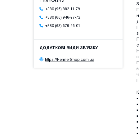
З
+380 (96) 882-11-79
П
н
+380 (66) 946-97-72
Д
+380 (63) 679-26-01
П
з
П
є
Н
в
https://FermerShop.com.ua
П
в
ч
П
К
▪
▪
▪
▪
▪
▪
▪