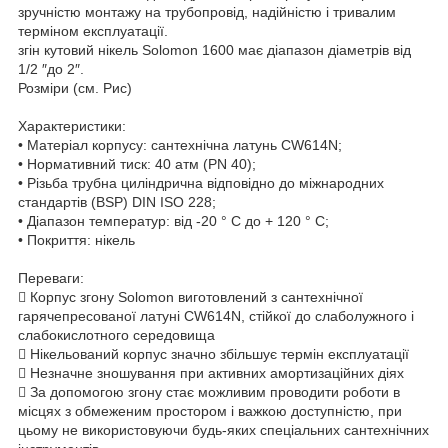
зручністю монтажу на трубопровід, надійністю і тривалим
терміном експлуатації.
згін кутовий нікель Solomon 1600 має діапазон діаметрів від
1/2 ″до 2″.
Розміри (см. Рис)
Характеристики:
• Матеріал корпусу: сантехнічна латунь CW614N;
• Нормативний тиск: 40 атм (PN 40);
• Різьба трубна циліндрична відповідно до міжнародних
стандартів (BSP) DIN ISO 228;
• Діапазон температур: від -20 ° С до + 120 ° С;
• Покриття: нікель
Переваги:
 Корпус згону Solomon виготовлений з сантехнічної
гарячепресованої латуні CW614N, стійкої до слаболужного і
слабокислотного середовища
 Нікельований корпус значно збільшує термін експлуатації
 Незначне зношування при активних амортизаційних діях
 За допомогою згону стає можливим проводити роботи в
місцях з обмеженим простором і важкою доступністю, при
цьому не використовуючи будь-яких спеціальних сантехнічних