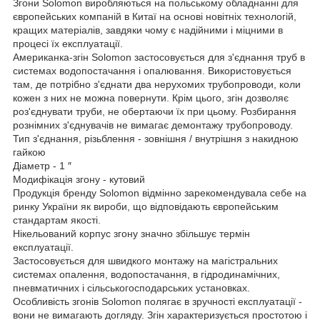
Згони Solomon виробляються на польському обладнанні для
європейських компаній в Китаї на основі новітніх технологій,
кращих матеріалів, завдяки чому є надійними і міцними в
процесі їх експлуатації.
Американка-згін Solomon застосовується для з'єднання труб в
системах водопостачання і опалювання. Використовується
там, де потрібно з'єднати два нерухомих трубопроводи, коли
кожен з них не можна повернути. Крім цього, згін дозволяє
роз'єднувати труби, не обертаючи їх при цьому. Розбирання
рознімних з'єднувачів не вимагає демонтажу трубопроводу.
Тип з'єднання, різьблення - зовнішня / внутрішня з накидною
гайкою
Діаметр - 1 ″
Модифікація згону - кутовий
Продукція бренду Solomon відмінно зарекомендувала себе на
ринку України як вироби, що відповідають європейським
стандартам якості.
Нікельований корпус згону значно збільшує термін
експлуатації.
Застосовується для швидкого монтажу на магістральних
системах опалення, водопостачання, в гідродинамічних,
пневматичних і сільськогосподарських установках.
Особливість згонів Solomon полягає в зручності експлуатації -
вони не вимагають догляду. Згін характеризується простотою і