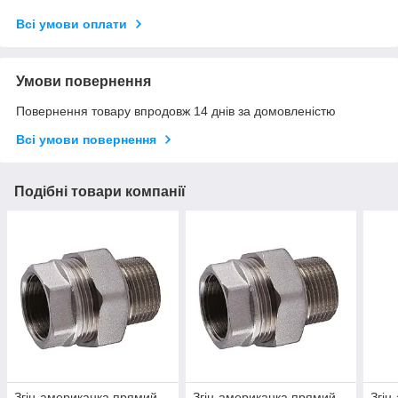
Всі умови оплати
Умови повернення
Повернення товару впродовж 14 днів за домовленістю
Всі умови повернення
Подібні товари компанії
Згін-американка прямий
Згін-американка прямий
Згін