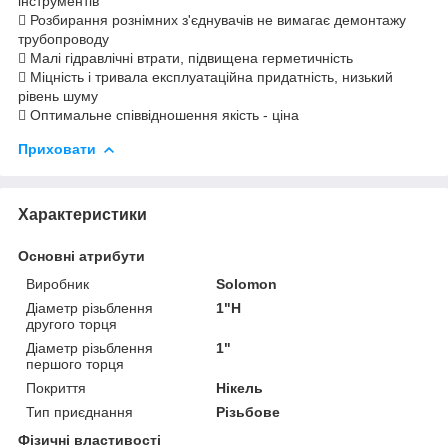
інструментів
 Розбирання рознімних з'єднувачів не вимагає демонтажу
трубопроводу
 Малі гідравлічні втрати, підвищена герметичність
 Міцність і тривала експлуатаційна придатність, низький
рівень шуму
 Оптимальне співвідношення якість - ціна
Приховати
Характеристики
Основні атрибути
Виробник
Solomon
Діаметр різьблення
1"Н
другого торця
Діаметр різьблення
1"
першого торця
Покриття
Нікель
Тип приєднання
Різьбове
Фізичні властивості