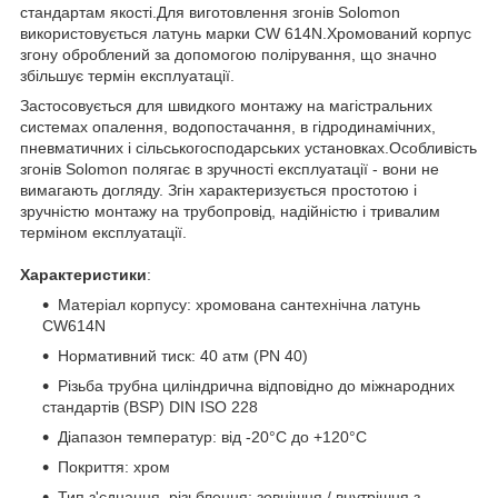
стандартам якості.Для виготовлення згонів Solomon
використовується латунь марки CW 614N.Хромований корпус
згону оброблений за допомогою полірування, що значно
збільшує термін експлуатації.
Застосовується для швидкого монтажу на магістральних
системах опалення, водопостачання, в гідродинамічних,
пневматичних і сільськогосподарських установках.Особливість
згонів Solomon полягає в зручності експлуатації - вони не
вимагають догляду. Згін характеризується простотою і
зручністю монтажу на трубопровід, надійністю і тривалим
терміном експлуатації.
Характеристики
:
Матеріал корпусу: хромована сантехнічна латунь
CW614N
Нормативний тиск: 40 атм (PN 40)
Різьба трубна циліндрична відповідно до міжнародних
стандартів (BSP) DIN ISO 228
Діапазон температур: від -20°С до +120°С
Покриття: хром
Тип з'єднання, різьблення: зовнішня / внутрішня з