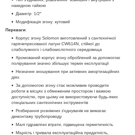
накидною гайкою
Діаметр: 1/2″
Модифікація згону: кутовий
Переваги
:
Корпус згону Solomon виготовлений з сантехнічної
гарячепресованої латуні CW614N, стійкої до
слаболужного і слабокислотного середовища
Хромований корпус згону оброблений за допомогою
полірування значно збільшує термін експлуатації
Незначне зношування при активних амортизаційних
діях
За допомогою згону стає можливим проводити
роботи в місцях з обмеженим простором і важкою
доступністю, при цьому не використовуючи будь-яких
спеціальних сантехнічних інструментів
Розбирання рознімних з'єднувачів не вимагає
демонтажу трубопроводу
Малі гідравлічні втрати, підвищена герметичність
Міцність і тривала експлуатаційна придатність,