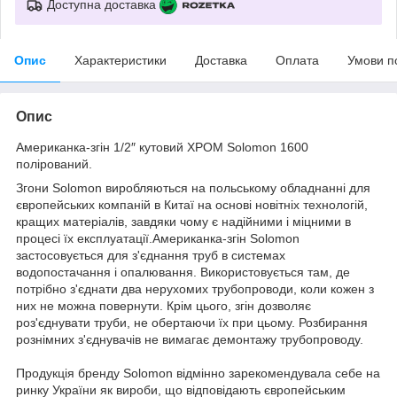
Доступна доставка
Опис
Характеристики
Доставка
Оплата
Умови п
Опис
Американка-згін 1/2″ кутовий ХРОМ Solomon 1600
полірований.
Згони Solomon виробляються на польському обладнанні для
європейських компаній в Китаї на основі новітніх технологій,
кращих матеріалів, завдяки чому є надійними і міцними в
процесі їх експлуатації.Американка-згін Solomon
застосовується для з'єднання труб в системах
водопостачання і опалювання. Використовується там, де
потрібно з'єднати два нерухомих трубопроводи, коли кожен з
них не можна повернути. Крім цього, згін дозволяє
роз'єднувати труби, не обертаючи їх при цьому. Розбирання
рознімних з'єднувачів не вимагає демонтажу трубопроводу.
Продукція бренду Solomon відмінно зарекомендувала себе на
ринку України як вироби, що відповідають європейським