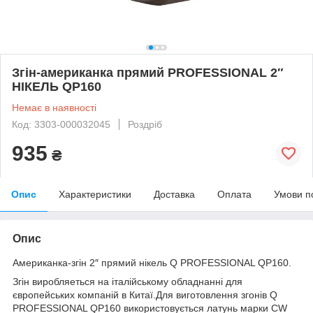
Згін-американка прямий PROFESSIONAL 2″
НІКЕЛЬ QP160
Немає в наявності
Код: 3303-000032045
Роздріб
935
₴
Опис
Характеристики
Доставка
Оплата
Умови п
Опис
Американка-згiн 2″ прямий нікель Q PROFESSIONAL QP160.
Згiн виробляеться на італійському обладнанні для
європейських компаній в Китаї.Для виготовлення згонів Q
PROFESSIONAL QP160 використовується латунь марки CW