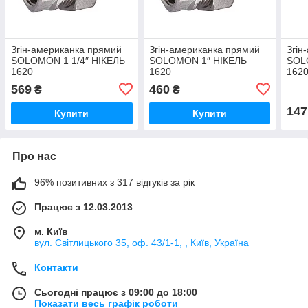
Згін-американка прямий
Згін-американка прямий
Згін
SOLOMON 1 1/4″ НІКЕЛЬ
SOLOMON 1″ НІКЕЛЬ
SOL
1620
1620
162
569
460
₴
₴
147
Купити
Купити
Про нас
96% позитивних з 317 відгуків за рік
Працює з 12.03.2013
м. Київ
вул. Світлицького 35, оф. 43/1-1, , Київ, Україна
Контакти
Сьогодні працює з 09:00 до 18:00
Показати весь графік роботи