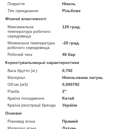
Покриття
Нікель
Тип приєднання
Різьбове
Фізичні властивості
Максимальна
120 град.
температура робочого
середовища
Мінімальна температура
-20 град.
робочого середовища
Робочий тиск
40 бар
Користувальницькі характеристики
Вага брутто (кг.)
0,792
Матеріал
Нікельована латунь
Об'єм (м3)
0,000792
Різьба
2″
Країна походження
Китай
Країна реєстрації бренда
Україна
Основні
Різновид згона
Прямий
Матеріал згона
Латунь