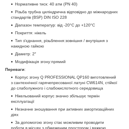
Нормативне тиск: 40 атм (PN 40)
Різьба трубна циліндрична відповідно до міжнародних
стандартів (BSP) DIN ISO 228
Діапазон температур: від -20°С до +120°С
Покриття: нікель
Тип з'єднання, різьблення:зовнішня / внутрішня з
накидною гайкою
Діаметр: 2″
Модифікація згону:прямий
Переваги
:
Корпус згону Q PROFESSIONAL QP160 виготовлений
з сантехнічної гарячепресованої латуні CW614N, стійкої
до слаболужного і слабокислотного середовища
Нікельований корпус значно збільшує термін
експлуатації
Незначне зношування при активних амортизаційних
діях
За допомогою згону стає можливим проводити
роботи в місцях з обмеженим простором і важкою