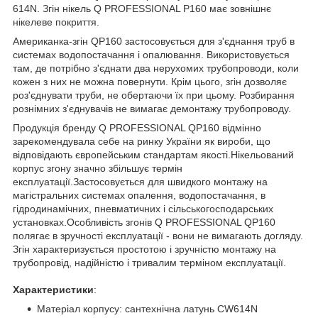
614N. Згін нікель Q PROFESSIONAL P160 має зовнішнє
нікелеве покриття.
Американка-згін QP160 застосовується для з'єднання труб в
системах водопостачання і опалювання. Використовується
там, де потрібно з'єднати два нерухомих трубопроводи, коли
кожен з них не можна повернути. Крім цього, згін дозволяє
роз'єднувати труби, не обертаючи їх при цьому. Розбирання
рознімних з'єднувачів не вимагає демонтажу трубопроводу.
Продукція бренду Q PROFESSIONAL QP160 відмінно
зарекомендувала себе на ринку України як вироби, що
відповідають європейським стандартам якості.Нікельований
корпус згону значно збільшує термін
експлуатації.Застосовується для швидкого монтажу на
магістральних системах опалення, водопостачання, в
гідродинамічних, пневматичних і сільськогосподарських
установках.Особливість згонів Q PROFESSIONAL QP160
полягає в зручності експлуатації - вони не вимагають догляду.
Згін характеризується простотою і зручністю монтажу на
трубопровід, надійністю і тривалим терміном експлуатації.
Характеристики
:
Матеріал корпусу: сантехнічна латунь CW614N