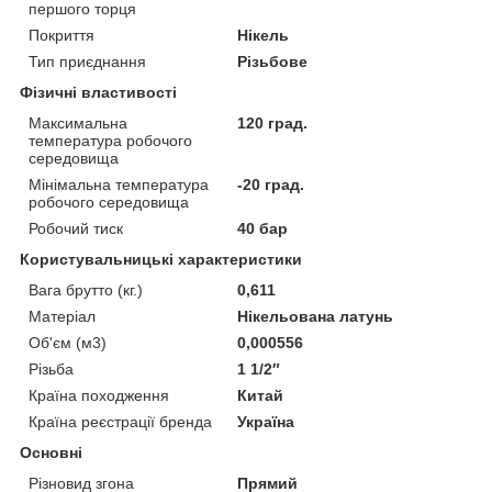
першого торця
Покриття
Нікель
Тип приєднання
Різьбове
Фізичні властивості
Максимальна
120 град.
температура робочого
середовища
Мінімальна температура
-20 град.
робочого середовища
Робочий тиск
40 бар
Користувальницькі характеристики
Вага брутто (кг.)
0,611
Матеріал
Нікельована латунь
Об'єм (м3)
0,000556
Різьба
1 1/2″
Країна походження
Китай
Країна реєстрації бренда
Україна
Основні
Різновид згона
Прямий