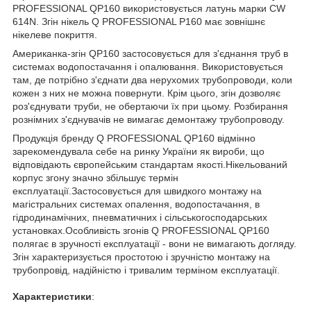
PROFESSIONAL QP160 використовується латунь марки CW
614N. Згін нікель Q PROFESSIONAL P160 має зовнішнє
нікелеве покриття.
Американка-згін QP160 застосовується для з'єднання труб в
системах водопостачання і опалювання. Використовується
там, де потрібно з'єднати два нерухомих трубопроводи, коли
кожен з них не можна повернути. Крім цього, згін дозволяє
роз'єднувати труби, не обертаючи їх при цьому. Розбирання
рознімних з'єднувачів не вимагає демонтажу трубопроводу.
Продукція бренду Q PROFESSIONAL QP160 відмінно
зарекомендувала себе на ринку України як вироби, що
відповідають європейським стандартам якості.Нікельований
корпус згону значно збільшує термін
експлуатації.Застосовується для швидкого монтажу на
магістральних системах опалення, водопостачання, в
гідродинамічних, пневматичних і сільськогосподарських
установках.Особливість згонів Q PROFESSIONAL QP160
полягає в зручності експлуатації - вони не вимагають догляду.
Згін характеризується простотою і зручністю монтажу на
трубопровід, надійністю і тривалим терміном експлуатації.
Характеристики
: