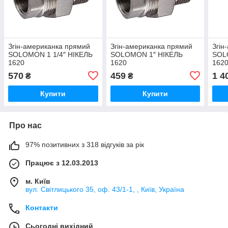
Згін-американка прямий
Згін-американка прямий
Згін
SOLOMON 1 1/4″ НІКЕЛЬ
SOLOMON 1″ НІКЕЛЬ
SOL
1620
1620
162
570
459
1 4
₴
₴
Купити
Купити
Про нас
97% позитивних з 318 відгуків за рік
Працює з 12.03.2013
м. Київ
вул. Світлицького 35, оф. 43/1-1, , Київ, Україна
Контакти
Сьогодні вихідний