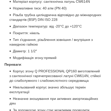
Матеріал корпусу: сантехнічна латунь CW614N
Нормативне тиск: 40 атм (PN 40)
Різьба трубна циліндрична відповідно до міжнародних
стандартів (BSP) DIN ISO 228
Діапазон температур: від -20°С до +120°С
Покриття: нікель
Тип з'єднання, різьблення:зовнішня / внутрішня з
накидною гайкою
Діаметр: 1 1/2″
Модифікація згону:прямий
Переваги
:
Корпус згону Q PROFESSIONAL QP160 виготовлений
з сантехнічної гарячепресованої латуні CW614N, стійкої
до слаболужного і слабокислотного середовища
Нікельований корпус значно збільшує термін
експлуатації
Незначне зношування при активних амортизаційних
діях
За допомогою згону стає можливим проводити