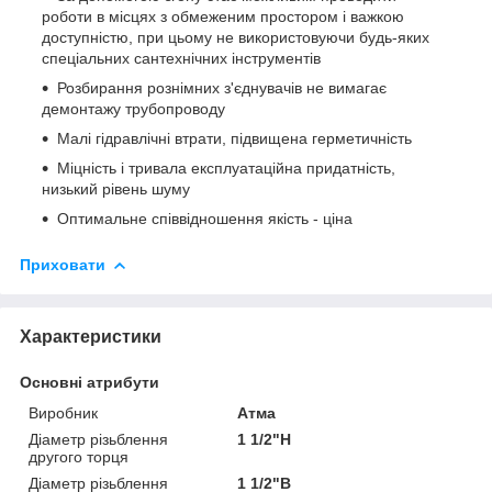
роботи в місцях з обмеженим простором і важкою
доступністю, при цьому не використовуючи будь-яких
спеціальних сантехнічних інструментів
Розбирання рознімних з'єднувачів не вимагає
демонтажу трубопроводу
Малі гідравлічні втрати, підвищена герметичність
Міцність і тривала експлуатаційна придатність,
низький рівень шуму
Оптимальне співвідношення якість - ціна
Приховати
Характеристики
Основні атрибути
Виробник
Атма
Діаметр різьблення
1 1/2"Н
другого торця
Діаметр різьблення
1 1/2"В