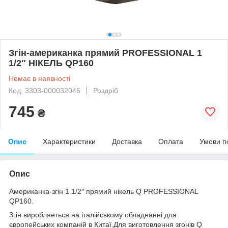
Згін-американка прямий PROFESSIONAL 1
1/2″ НІКЕЛЬ QP160
Немає в наявності
Код: 3303-000032046
Роздріб
745
₴
Опис
Характеристики
Доставка
Оплата
Умови п
Опис
Американка-згiн 1 1/2″ прямий нікель Q PROFESSIONAL
QP160.
Згiн виробляеться на італійському обладнанні для
європейських компаній в Китаї.Для виготовлення згонів Q