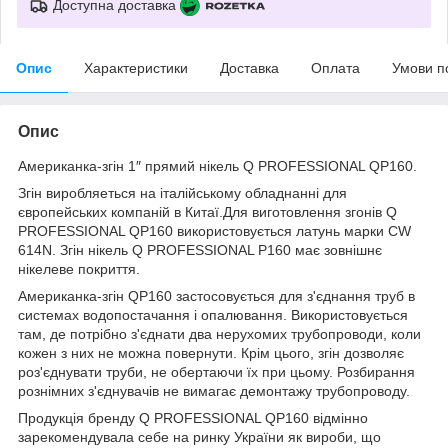
Доступна доставка
Опис
Характеристики
Доставка
Оплата
Умови п
Опис
Американка-згiн 1″ прямий нікель Q PROFESSIONAL QP160.
Згiн виробляеться на італійському обладнанні для
європейських компаній в Китаї.Для виготовлення згонів Q
PROFESSIONAL QP160 використовується латунь марки CW
614N. Згін нікель Q PROFESSIONAL P160 має зовнішнє
нікелеве покриття.
Американка-згін QP160 застосовується для з'єднання труб в
системах водопостачання і опалювання. Використовується
там, де потрібно з'єднати два нерухомих трубопроводи, коли
кожен з них не можна повернути. Крім цього, згін дозволяє
роз'єднувати труби, не обертаючи їх при цьому. Розбирання
рознімних з'єднувачів не вимагає демонтажу трубопроводу.
Продукція бренду Q PROFESSIONAL QP160 відмінно
зарекомендувала себе на ринку України як вироби, що