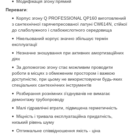
Модифікація згону:прямий
Переваги
:
Корпус згону Q PROFESSIONAL QP160 виготовлений
з сантехнічної гарячепресованої латуні CW614N, стійкої
до слаболужного і слабокислотного середовища
Нікельований корпус значно збільшує термін
експлуатації
Незначне зношування при активних амортизаційних
діях
За допомогою згону стає можливим проводити
роботи в місцях з обмеженим простором і важкою
доступністю, при цьому не використовуючи будь-яких
спеціальних сантехнічних інструментів
Розбирання рознімних з'єднувачів не вимагає
демонтажу трубопроводу
Малі гідравлічні втрати, підвищена герметичність
Міцність і тривала експлуатаційна придатність,
низький рівень шуму
Оптимальне співвідношення якість - ціна