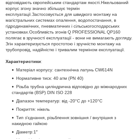
відповідають європейським стандартам якості.Нікельований
корпус згону значно збільшує термін
експлуатації.Застосовується для швидкого монтажу на
магістральних системах опалення, водопостачання, в
гідродинамічних, пневматичних і сільськогосподарських
установках.Особливість згонів Q PROFESSIONAL QP160
полягає в зручності експлуатації - вони не вимагають догляду.
Згін характеризується простотою і зручністю монтажу на
трубопровід, надійністю і тривалим терміном експлуатації.
Характеристики
:
Матеріал корпусу: сантехнічна латунь CW614N
Нормативне тиск: 40 атм (PN 40)
Різьба трубна циліндрична відповідно до міжнародних
стандартів (BSP) DIN ISO 228
Діапазон температур: від -20°С до +120°С
Покриття: нікель
Тип з'єднання, різьблення:зовнішня / внутрішня з
накидною гайкою
Діаметр:1″