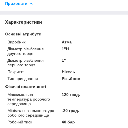
Приховати
Характеристики
Основні атрибути
Виробник
Атма
Діаметр різьблення
1"Н
другого торця
Діаметр різьблення
1"
першого торця
Покриття
Нікель
Тип приєднання
Різьбове
Фізичні властивості
Максимальна
120 град.
температура робочого
середовища
Мінімальна температура
-20 град.
робочого середовища
Робочий тиск
40 бар