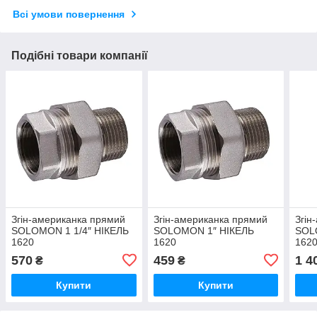
Всі умови повернення
Подібні товари компанії
Згін-американка прямий
Згін-американка прямий
Згін
SOLOMON 1 1/4″ НІКЕЛЬ
SOLOMON 1″ НІКЕЛЬ
SOL
1620
1620
162
570
459
1 4
₴
₴
Купити
Купити