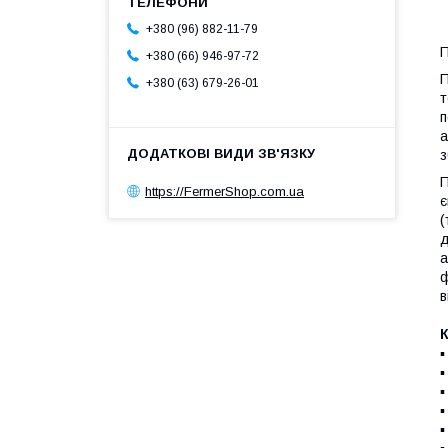
+380 (96) 882-11-79
П
+380 (66) 946-97-72
П
+380 (63) 679-26-01
т
п
а
з
П
https://FermerShop.com.ua
є
(
д
а
ф
в
К
▪
▪
▪
▪
▪
▪