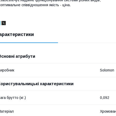
 оптимальне співвідношення якість - ціна.
арактеристики
Основні атрибути
иробник
Solomon
Користувальницькі характеристики
ага брутто (кг.)
0,092
атеріал
Хромован