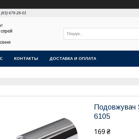
 (63) 679-26-01
н!
 спрей
асіння
АС
КОНТАКТЫ
ДОСТАВКА И ОПЛАТА
Подовжувач 
6105
169 ₴