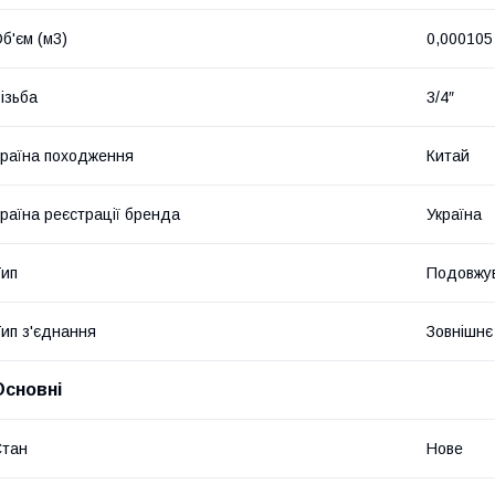
б'єм (м3)
0,000105
ізьба
3/4″
раїна походження
Китай
раїна реєстрації бренда
Україна
ип
Подовжу
ип з'єднання
Зовнішнє
Основні
Стан
Нове