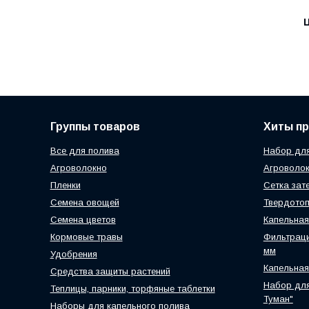
Ц
Группы товаров
Хиты п
Все для полива
Набор для
Агроволокно
Агроволок
Пленки
Сетка зат
Семена овощей
Твердотоп
Семена цветов
Капельная
Кормовые травы
Фильтраци
мм
Удобрения
Капельная
Средства защиты растений
Набор для
Теплицы, парники, торфяные таблетки
Туман"
Наборы для капельного полива