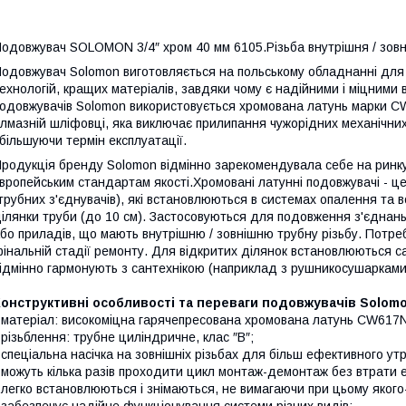
одовжувач SOLOMON 3/4″ хром 40 мм 6105.Різьба внутрішня / зовні
одовжувач Solomon виготовляється на польському обладнанні для єв
ехнологій, кращих матеріалів, завдяки чому є надійними і міцними 
одовжувачів Solomon використовується хромована латунь марки C
лмазній шліфовці, яка виключає прилипання чужорідних механічних ч
більшуючи термін експлуатації.
родукція бренду Solomon відмінно зарекомендувала себе на ринку
вропейським стандартам якості.Хромовані латунні подовжувачі - це
трубних з'єднувачів), які встановлюються в системах опалення т
ілянки труби (до 10 см). Застосовуються для подовження з'єднан
бо приладів, що мають внутрішню / зовнішню трубну різьбу. Потреб
інальній стадії ремонту. Для відкритих ділянок встановлюються с
ідмінно гармонують з сантехнікою (наприклад з рушникосушарками 
онструктивні особливості та переваги подовжувачів Solomo
 матеріал: високоміцна гарячепресована хромована латунь CW617N
 різьблення: трубне циліндричне, клас ″В″;
 спеціальна насічка на зовнішніх різьбах для більш ефективного у
 можуть кілька разів проходити цикл монтаж-демонтаж без втрати 
 легко встановлюються і знімаються, не вимагаючи при цьому яког
 забезпечує надійне функціонування системи різних видів;