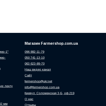
Магазин Farmershop.com.ua
мер-1"
096 882-11-79
мер-
050 741-13-10
063 623-89-70
а
Наш видео канал
Сайт
fermershop@ukr.net
ую ленту
info@fermershop.com.ua
Киевул. Соломенская 3-Б, оф.219
О нас
32 мм
Отзывы