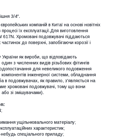
шня 3/4″.
ропейських компаній в Китаї на основі новітніх
в процесі їх експлуатації.Для виготовлення
W 617N. Хромовані подовжувачі піддаються
астинок до поверхні, запобігаючи корозії і
 України як вироби, що відповідають
 один з численних видів різьбових фітингів
а водопостачання для невеликого подовження
ь компонентів інженерної системи, обладнання
а в подовжувачах, як правило, з'являється на
аме хромовані подовжувачі, тому що вони
або зі змішувачами).
n:
;
тримання ущільнювального матеріалу;
експлуатаційних характеристик;
о-небудь спеціального приладу;