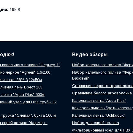
іна:
169 ₴
родаж!
Видео обзоры
 капельного полива "Фермер-1"
Набор капельного полива "Фер
но черное "Agreen" 1,6х100
Набор капельного полива "Фер
Базовый"
еняющая 38% 3,12х50м
Сравнение черного агроволокн
ливная печь Брест 203
Сравнение белого агроволокна
 лента "Aqua Plus" 500м
Капельная лента "Aqua Plus"
онный узел для ПВХ трубы 32
Как правильно выбрать капельн
 трубка "Слепая", бухта 100 м
Капельная лента "Uchkuduk"
 спрей полива "Фермер -
Набор для спрей полива
Фильтрационный узел для ПВХ 