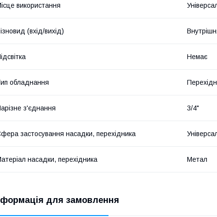
ісце використання
Універса
ізновид (вхід/вихід)
Внутрішн
ідсвітка
Немає
ип обладнання
Перехідн
арізне з'єднання
3/4"
фера застосування насадки, перехідника
Універса
атеріал насадки, перехідника
Метал
нформація для замовлення