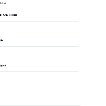
льна
я/зовнішня
ик
льна