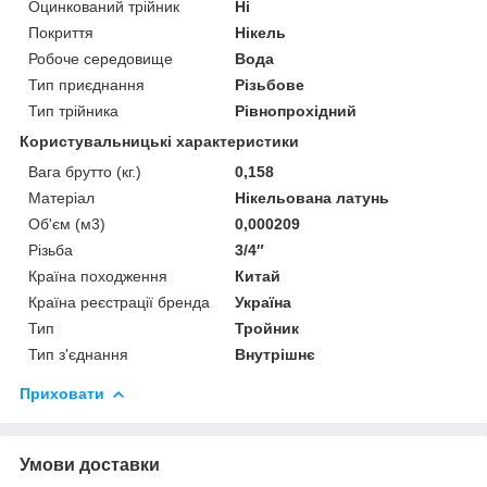
Оцинкований трійник
Ні
Покриття
Нікель
Робоче середовище
Вода
Тип приєднання
Різьбове
Тип трійника
Рівнопрохідний
Користувальницькі характеристики
Вага брутто (кг.)
0,158
Матеріал
Нікельована латунь
Об'єм (м3)
0,000209
Різьба
3/4″
Країна походження
Китай
Країна реєстрації бренда
Україна
Тип
Тройник
Тип з'єднання
Внутрішнє
Приховати
Умови доставки