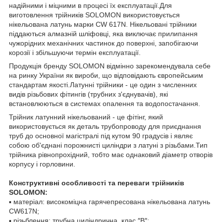
надійними і міцними в процесі їх експлуатації.Для
виготовлення трійників SOLOMON використовується
нікельована латунь марки CW 617N. Нікельовані трійники
піддаються алмазній шліфовці, яка виключає прилипання
чужорідних механічних частинок до поверхні, запобігаючи
корозії і збільшуючи термін експлуатації.
Продукція бренду SOLOMON відмінно зарекомендувала себе
на ринку України як вироби, що відповідають європейським
стандартам якості.Латунні трійники - це один з численних
видів різьбових фітингів (трубних з'єднувачів), які
встановлюються в системах опалення та водопостачання.
Трійник латунний нікельований - це фітінг, який
використовується як деталь трубопроводу для приєднання
труб до основної магістралі під кутом 90 градусів і являє
собою об'єднані порожнисті циліндри з латуні з різьбами.Тип
трійника рівнопрохідний, тобто має однаковий діаметр отворів
корпусу і горловини.
Конструктивні особливості та переваги трійників
SOLOMON:
▪ матеріал: високоміцна гарячепресована нікельована латунь
CW617N;
▪ різьблення: трубна циліндрична, клас ″В″;