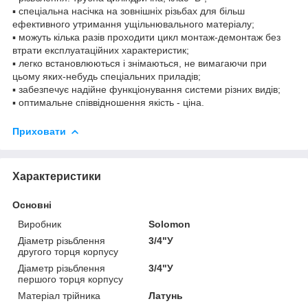
▪ спеціальна насічка на зовнішніх різьбах для більш
ефективного утримання ущільнювального матеріалу;
▪ можуть кілька разів проходити цикл монтаж-демонтаж без
втрати експлуатаційних характеристик;
▪ легко встановлюються і знімаються, не вимагаючи при
цьому яких-небудь спеціальних приладів;
▪ забезпечує надійне функціонування системи різних видів;
▪ оптимальне співвідношення якість - ціна.
Приховати
Характеристики
Основні
Виробник
Solomon
Діаметр різьблення
3/4"У
другого торця корпусу
Діаметр різьблення
3/4"У
першого торця корпусу
Матеріал трійника
Латунь