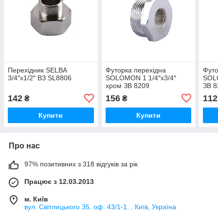
Перехідник SELBA
Футорка перехідна
Футо
3/4″х1/2″ ВЗ SL8806
SOLOMON 1 1/4″х3/4″
SOL
хром ЗВ 8209
ЗВ 8
142
156
112
₴
₴
Купити
Купити
Про нас
97% позитивних з 318 відгуків за рік
Працює з 12.03.2013
м. Київ
вул. Світлицького 35, оф. 43/1-1, , Київ, Україна