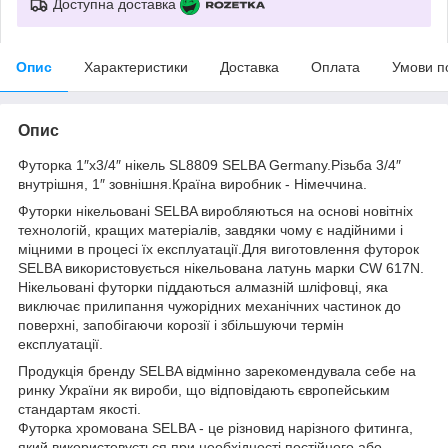
Доступна доставка
Опис
Характеристики
Доставка
Оплата
Умови п
Опис
Футорка 1″х3/4″ нікель SL8809 SELBA Germany.Різьба 3/4″
внутрішня, 1″ зовнішня.Країна виробник - Німеччина.
Футорки нікельовані SELBA виробляються на основі новітніх
технологій, кращих матеріалів, завдяки чому є надійними і
міцними в процесі їх експлуатації.Для виготовлення футорок
SELBA використовується нікельована латунь марки CW 617N.
Нікельовані футорки піддаються алмазній шліфовці, яка
виключає прилипання чужорідних механічних частинок до
поверхні, запобігаючи корозії і збільшуючи термін
експлуатації.
Продукція бренду SELBA відмінно зарекомендувала себе на
ринку України як вироби, що відповідають європейським
стандартам якості.
Футорка хромована SELBA - це різновид нарізного фитинга,
який використовується при необхідності постійного або