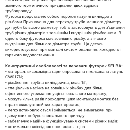
змінного герметичного приєднання двох відрізків
трубопроводу.
Футорка представляє собою порожні латунні циліндри з
різьбами.Призначена для переходу труби меншого діаметру
до труби більшого діаметру, тобто застосовують для з'єднання
труб різних діаметрів з зовнішнім і внутрішнім різьбленням. З
одного боку футорка має зовнішню різьбу, а з іншого
внутрішню для більшого діаметра труби. Ця деталь
використовується при монтажі систем опалення, холодного і
гарячого водопостачання.
Конструктивні особливості та переваги футорок SELBA:
▪ матеріал: високоміцна гарячепресована нікельована латунь
CW617N;
▪ різьблення: трубна циліндрична, клас ″В″;
▪ спеціальна насічка на зовнішніх різьбах для більш
ефективного утримання ущільнювального матеріалу;
▪ можуть кілька разів проходити цикл монтаж-демонтаж без
втрати експлуатаційних характеристик;
▪ легко встановлюються і знімаються, не вимагаючи при
цьому яких-небудь спеціального приладу;
▪ забезпечує надійне функціонування системи різних видів;
▪ оптимальне співвідношення якість - ціна.