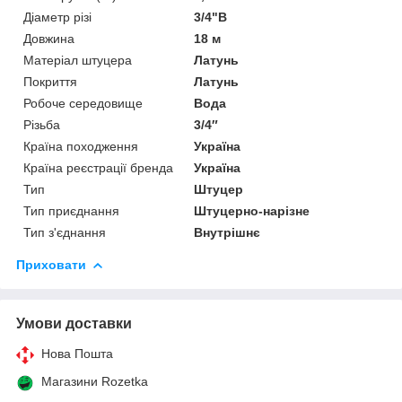
Діаметр різі
3/4"В
Довжина
18 м
Матеріал штуцера
Латунь
Покриття
Латунь
Робоче середовище
Вода
Різьба
3/4″
Країна походження
Україна
Країна реєстрації бренда
Україна
Тип
Штуцер
Тип приєднання
Штуцерно-нарізне
Тип з'єднання
Внутрішнє
Приховати
Умови доставки
Нова Пошта
Магазини Rozetka