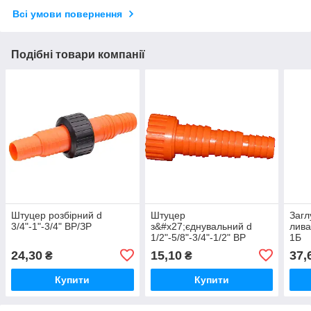
Всі умови повернення
Подібні товари компанії
Штуцер розбірний d
Штуцер
Загл
3/4"-1"-3/4" ВР/ЗР
з&#x27;єднувальний d
лива
1/2"-5/8"-3/4"-1/2" ВР
1Б
24,30
15,10
37,
₴
₴
Купити
Купити