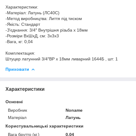
Характеристики:
-Матеріал: Латунь (ЛС40С)
-Метод виробництва: Лиття під тиском
-Якість: Cтандарт
-З'єднання: 3/4″ Внутрішня різьба х 18мм
-Розміри ВхШхД, см: 3х3х3
-Вага, кг: 0,04
Комплектация:
Штуцер латунний 3/4″ВР х 18мм ливарний 1644Б , шт: 1
Приховати
Характеристики
Основні
Виробник
Noname
Матеріал
Латунь
Користувальницькі характеристики
Вага брутто (кг.)
0,04