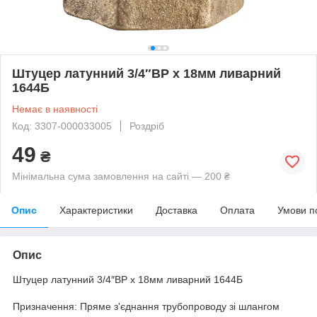
Штуцер латунний 3/4″ВР х 18мм ливарний
1644Б
Немає в наявності
Код: 3307-000033005
Роздріб
49
₴
Мінімальна сума замовлення на сайті — 200 ₴
Опис
Характеристики
Доставка
Оплата
Умови п
Опис
Штуцер латунний 3/4″ВР х 18мм ливарний 1644Б
Призначення: Пряме з'єднання трубопроводу зі шлангом