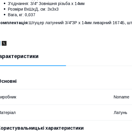
З'єднання: 3/4″ Зовнішня різьба х 14мм
Розміри ВхШхД, см: 3х3х3
Вага, кг: 0,037
Комплектація
:Штуцер латунний 3/4″ЗР х 14мм ливарний 1674Б, шт
арактеристики
Основні
иробник
Noname
атеріал
Латунь
Користувальницькі характеристики