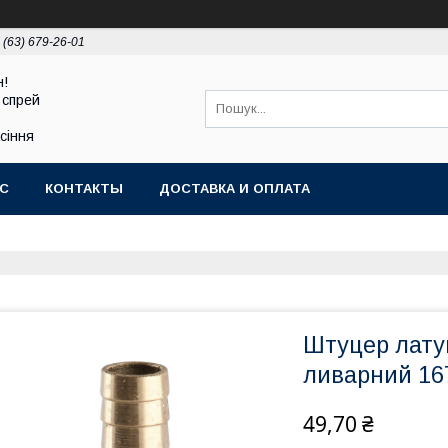
 (63) 679-26-01
н!
 спрей
асіння
АС
КОНТАКТЫ
ДОСТАВКА И ОПЛАТА
Штуцер лату
ливарний 16
49,70 ₴