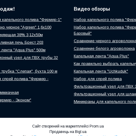
родаж!
Видео обзоры
 капельного полива "Фермер-1"
Набор капельного полива "Фер
но черное "Agreen" 1,6х100
Набор капельного полива "Фер
Базовый"
еняющая 38% 3,12х50м
Сравнение черного агроволокн
ливная печь Брест 203
Сравнение белого агроволокна
 лента "Aqua Plus" 500м
Капельная лента "Aqua Plus"
онный узел для ПВХ трубы 32
Как правильно выбрать капельн
 трубка "Слепая", бухта 100 м
Капельная лента "Uchkuduk"
 спрей полива "Фермер -
Набор для спрей полива
Фильтрационный узел для ПВХ 
аммиачная
Фильтрационный узел для шлан
ермер - Эконом"
Миникраны для капельного пол
Сайт створений на маркетплейсі
Prom.ua
Продавець на Bigl.ua