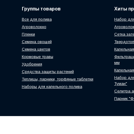
Группы товаров
Хиты п
Все для полива
Набор для
Агроволокно
Агроволок
Пленки
Сетка зат
Семена овощей
Твердотоп
Семена цветов
Капельная
Кормовые травы
Фильтраци
мм
Удобрения
Капельная
Средства защиты растений
Набор для
Теплицы, парники, торфяные таблетки
Туман"
Наборы для капельного полива
Селитра 
Парник "Ф