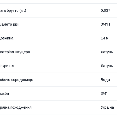
ага брутто (кг.)
0,037
іаметр різі
3/4"Н
Довжина
14 м
атеріал штуцера
Латунь
окриття
Латунь
обоче середовище
Вода
ізьба
3/4″
раїна походження
Україна