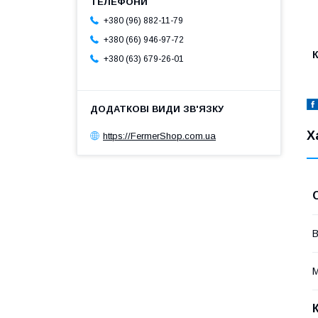
+380 (96) 882-11-79
+380 (66) 946-97-72
+380 (63) 679-26-01
Х
https://FermerShop.com.ua
В
М