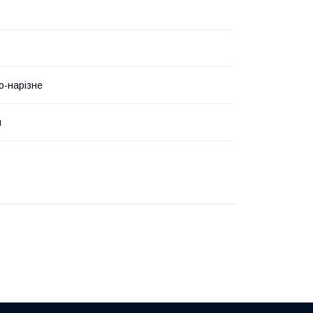
-нарізне
й