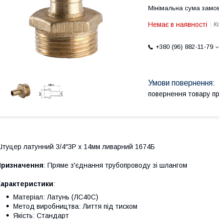
Мінімальна сума замов
Немає в наявності
К
+380 (96) 882-11-79
повернення товару п
туцер латунний 3/4″ЗР х 14мм ливарний 1674Б
Призначення
: Пряме з'єднання трубопроводу зі шлангом
Характеристики
:
Матеріал: Латунь (ЛС40С)
Метод виробництва: Лиття під тиском
Якість: Cтандарт