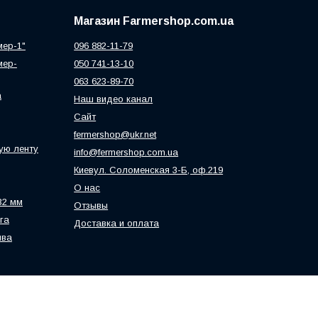
Магазин Farmershop.com.ua
мер-1"
096 882-11-79
мер-
050 741-13-10
063 623-89-70
а
Наш видео канал
Сайт
fermershop@ukr.net
ую ленту
info@fermershop.com.ua
Киевул. Соломенская 3-Б, оф.219
О нас
32 мм
Отзывы
га
Доставка и оплата
ива