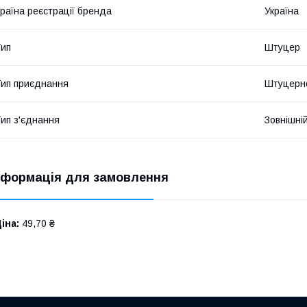
раїна реєстрації бренда
Україна
ип
Штуцер
ип приєднання
Штуцерно
ип з'єднання
Зовнішні
нформація для замовлення
іна:
49,70 ₴