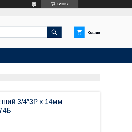
Кошик
Кошик
нний 3/4″ЗР х 14мм
74Б