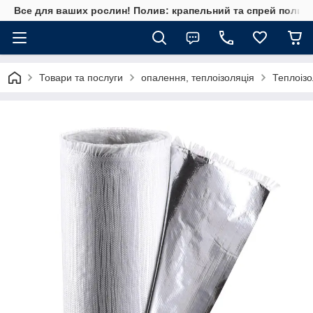
Все для ваших рослин! Полив: крапельний та спрей полив, 
Товари та послуги
опалення, теплоізоляція
Теплоізо