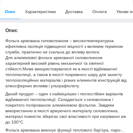
Опис
Характеристики
Доставка
Оплата
Умови п
Опис
Фольга армована скловолокном – високотемпературна
ефективна ізоляція підвищеної міцності з великим терміном
служби, практично не схильна до впливу вологи.
Для алюмінієвої фольги армованої скловолокном
характерний високий рівень механічної та хімічної
стійкості.Може використовуватися як в якості відбиваючої
теплоізоляції, а також в якості покривного шару для захисту
теплоізоляційних матеріалів і різних елементів конструкцій від
атмосферних впливів і ультрафіолету.
Даний продукт – один з найміцніших і теплостійких варіантів
відбиваючої теплоізоляції. Складається з скловолокна і
покритого полірованою алюмінієвою фольгою. Завдяки
використанню в якості армуючого матеріалу скловолокна,
матеріал повністю зберігає свої властивості при нагріванні аж
до 100°C.
Фольга армована виконує функції теплового бар'єра, паро-,